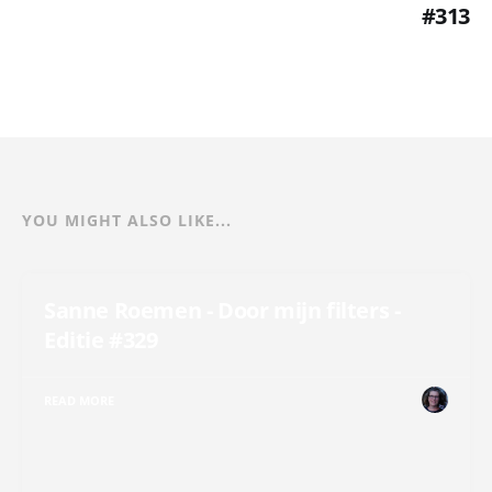
#313
YOU MIGHT ALSO LIKE...
Sanne Roemen - Door mijn filters -
Editie #329
READ MORE