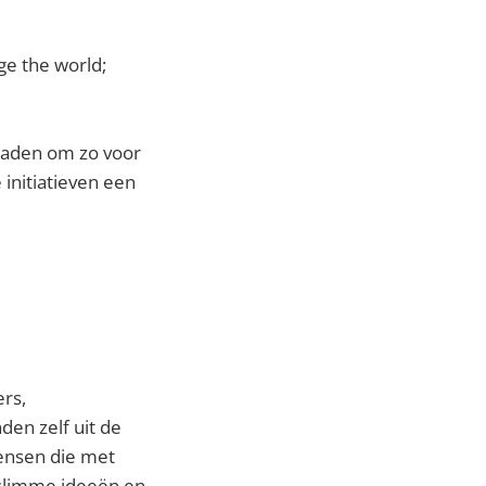
ge the world;
 daden om zo voor
 initiatieven een
rs,
en zelf uit de
ensen die met
 slimme ideeën en