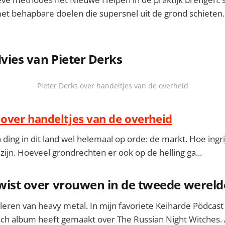
met behapbare doelen die supersnel uit de grond schieten. 
dvies van Pieter Derks
Pieter Derks over handeltjes van de overheid
 over handeltjes van de overheid
n ding in dit land wel helemaal op orde: de markt. Hoe in
ijn. Hoeveel grondrechten er ook op de helling ga...
 wist over vrouwen in de tweede wereld
n leren van heavy metal. In mijn favoriete Keiharde Pödcast
sch album heeft gemaakt over The Russian Night Witches. 