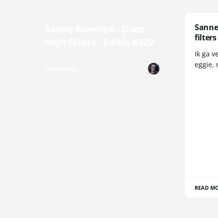
Sanne
Sanne Roemen - Door
filters
mijn filters - Editie #329
Ik ga v
eggie, 
READ MORE
READ M