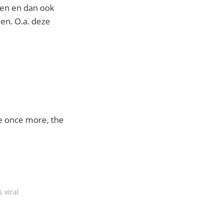
ten en dan ook
en. O.a. deze
pe once more, the
 viral