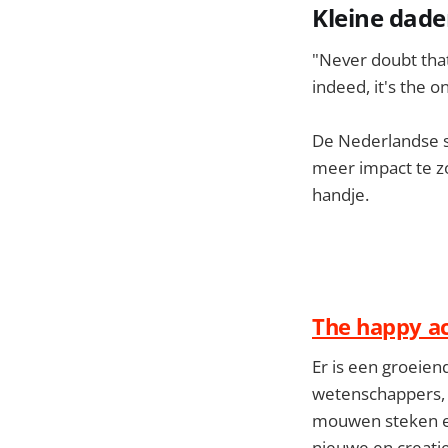
Kleine dade
"Never doubt that
indeed, it's the o
De Nederlandse si
meer impact te zo
handje.
The happy ac
Er is een groeie
wetenschappers, 
mouwen steken en
nieuwe en creati