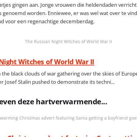
ietjes gingen aan. Jonge vrouwen die heldendaden verrich
s genoemd worden. Enniewee, er was wel wat over te vind
nd voor een regenachtige decemberdag.
The Russian Night Witches of World War II
Night Witches of World War II
h the black clouds of war gathering over the skies of Euro
r Josef Stalin pushed to demonstrate its techni...
 even deze hartverwarmende...
warming Christmas advert featuring Santa getting a boyfriend goes