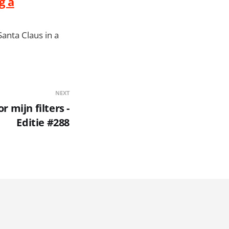
g a
anta Claus in a
NEXT
 mijn filters -
Editie #288