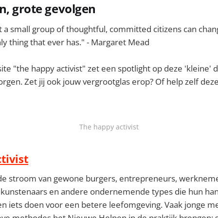
n, grote gevolgen
 a small group of thoughtful, committed citizens can chan
nly thing that ever has." - Margaret Mead
te "the happy activist" zet een spotlight op deze 'kleine'
rgen. Zet jij ook jouw vergrootglas erop? Of help zelf deze
The happy activist
tivist
nde stroom van gewone burgers, entrepreneurs, werkneme
kunstenaars en andere ondernemende types die hun hand
 iets doen voor een betere leefomgeving. Vaak jonge m
eve methodes het Nieuwe Helpen in de praktijk brengen: