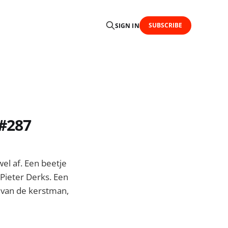
SUBSCRIBE
SIGN IN
 #287
wel af. Een beetje
Pieter Derks. Een
 van de kerstman,