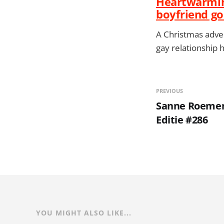
Heartwarming
boyfriend go
A Christmas adve
gay relationship h
PREVIOUS
Sanne Roemen -
Editie #286
YOU MIGHT ALSO LIKE...