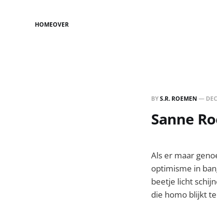
HOME
OVER
BY
S.R. ROEMEN
—
DEC
Sanne Roe
Als er maar genoe
optimisme in ban
beetje licht sch
die homo blijkt te