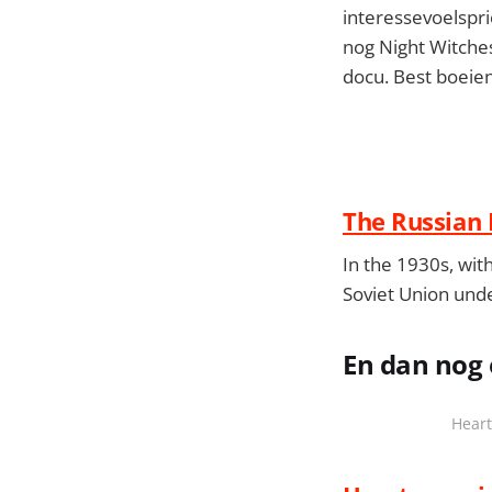
interessevoelspr
nog Night Witche
docu. Best boeie
The Russian 
In the 1930s, wit
Soviet Union unde
En dan nog
Heart