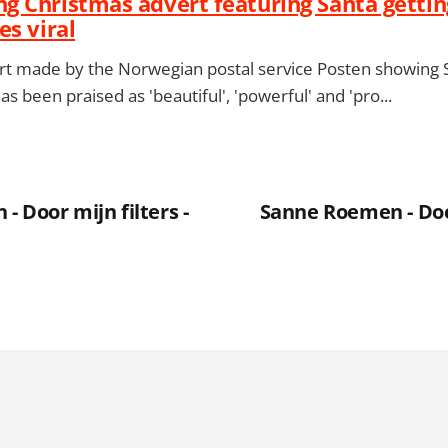
 Christmas advert featuring Santa gettin
es viral
rt made by the Norwegian postal service Posten showing S
as been praised as 'beautiful', 'powerful' and 'pro...
 Door mijn filters -
Sanne Roemen - Door