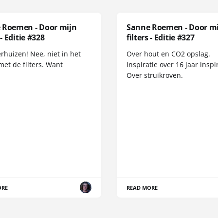
 Roemen - Door mijn
Sanne Roemen - Door m
 - Editie #328
filters - Editie #327
erhuizen! Nee, niet in het
Over hout en CO2 opslag.
met de filters. Want
Inspiratie over 16 jaar inspir
Over struikroven.
ORE
READ MORE