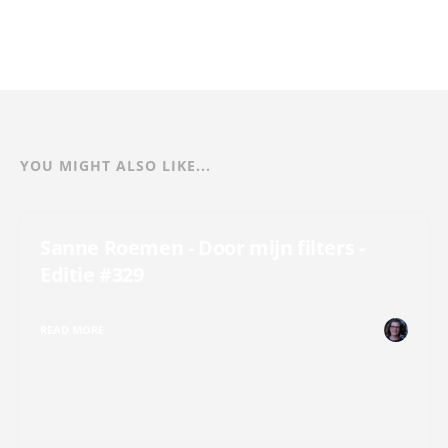
YOU MIGHT ALSO LIKE...
Sanne Roemen - Door mijn filters -
Editie #329
READ MORE