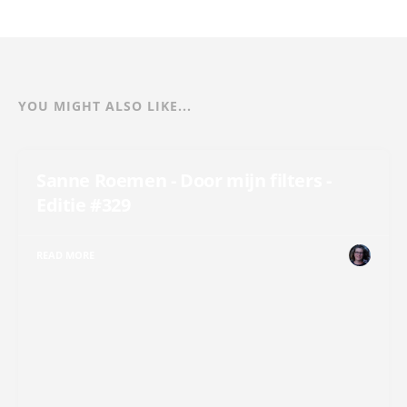
YOU MIGHT ALSO LIKE...
Sanne Roemen - Door mijn filters -
Editie #329
READ MORE