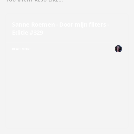
Sanne Roemen - Door mijn filters -
Editie #329
READ MORE