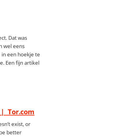
ect. Dat was
en wel eens
in een hoekje te
 Een fijn artikel
) | Tor.com
n’t exist, or
 be better