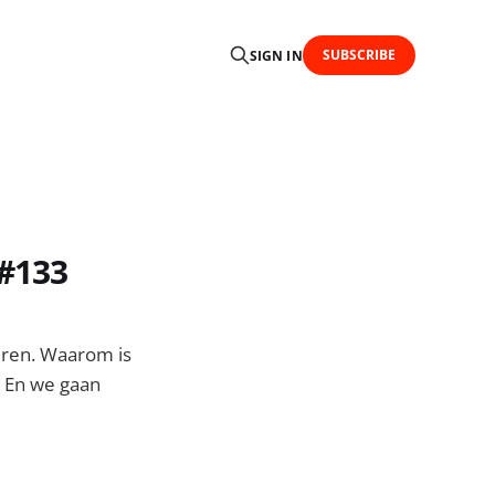
SUBSCRIBE
SIGN IN
 #133
eren. Waarom is
 En we gaan