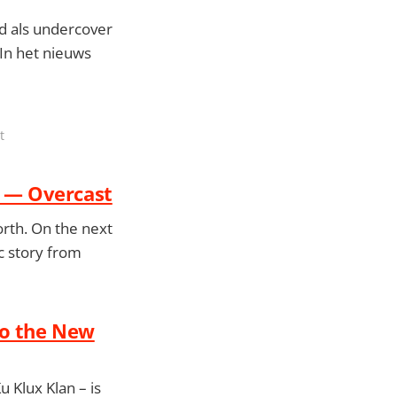
jd als undercover
 In het nieuws
t
t — Overcast
orth. On the next
c story from
to the New
u Klux Klan – is