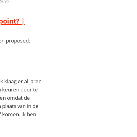
ssays
point? |
en proposed:
 klaag er al jaren
orkeuren door te
aken omdat de
plaats van in de
af komen. Ik ben