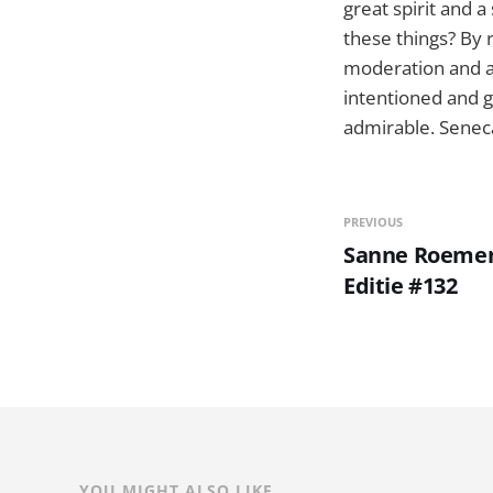
great spirit and 
these things? By r
moderation and ap
intentioned and g
admirable. Seneca
PREVIOUS
Sanne Roemen -
Editie #132
YOU MIGHT ALSO LIKE...