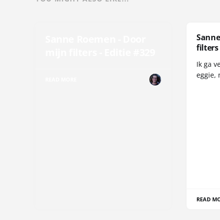
Sanne
Sanne Roemen - Door
filters
mijn filters - Editie #329
Ik ga v
eggie, 
READ MORE
READ M