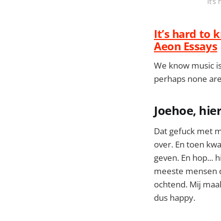
It’s
It’s hard to 
Aeon Essays
We know music is
perhaps none are 
Joehoe, hier
Dat gefuck met mi
over. En toen kwa
geven. En hop... 
meeste mensen daa
ochtend. Mij maak
dus happy.