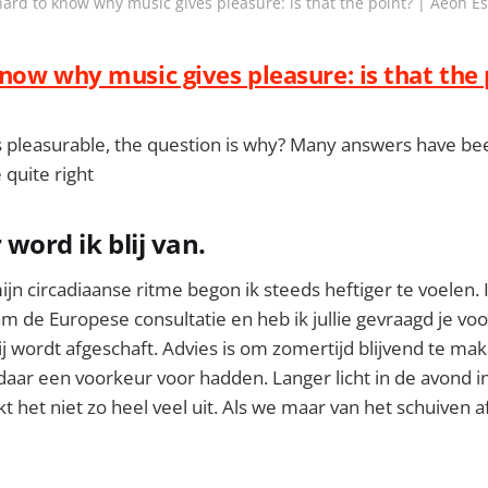
 hard to know why music gives pleasure: is that the point? | Aeon E
know why music gives pleasure: is that the 
 pleasurable, the question is why? Many answers have be
quite right
 word ik blij van.
jn circadiaanse ritme begon ik steeds heftiger te voelen. Ik
m de Europese consultatie en heb ik jullie gevraagd je vo
hij wordt afgeschaft. Advies is om zomertijd blijvend te m
r een voorkeur voor hadden. Langer licht in de avond in 
t het niet zo heel veel uit. Als we maar van het schuiven 