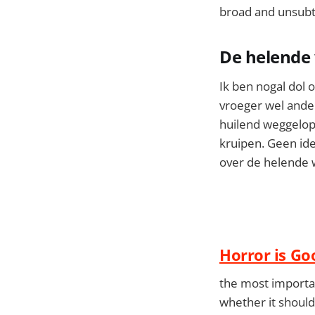
broad and unsubtle
De helende
Ik ben nogal dol 
vroeger wel ander
huilend weggelop
kruipen. Geen ide
over de helende w
Horror is Go
the most importan
whether it should 