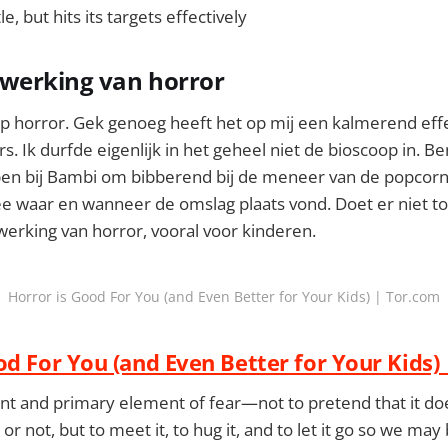
, but hits its targets effectively
 werking van horror
op horror. Gek genoeg heeft het op mij een kalmerend eff
s. Ik durfde eigenlijk in het geheel niet de bioscoop in. B
en bij Bambi om bibberend bij de meneer van de popcorn 
e waar en wanneer de omslag plaats vond. Doet er niet toe.
erking van horror, vooral voor kinderen.
Horror is Good For You (and Even Better for Your Kids) | Tor.com
od For You (and Even Better for Your Kids
t and primary element of fear—not to pretend that it does
or not, but to meet it, to hug it, and to let it go so we may