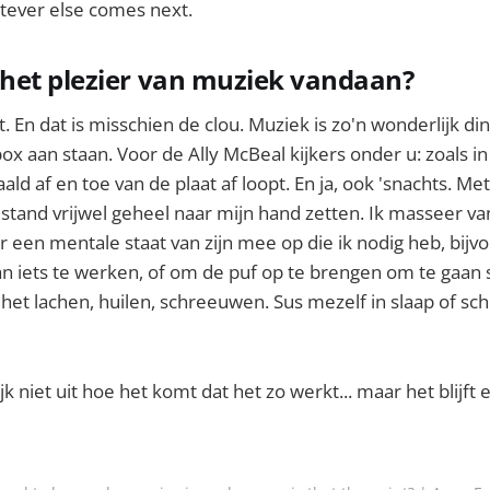
tever else comes next.
het plezier van muziek vandaan?
 En dat is misschien de clou. Muziek is zo'n wonderlijk din
x aan staan. Voor de Ally McBeal kijkers onder u: zoals in 
aald af en toe van de plaat af loopt. En ja, ook 'snachts. Me
tand vrijwel geheel naar mijn hand zetten. Ik masseer va
r een mentale staat van zijn mee op die ik nodig heb, bij
an iets te werken, of om de puf op te brengen om te gaan
et lachen, huilen, schreeuwen. Sus mezelf in slaap of sch
k niet uit hoe het komt dat het zo werkt... maar het blijft 