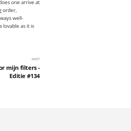
does one arrive at
g order,
lways well-
lovable as it is
NEXT
 mijn filters -
Editie #134