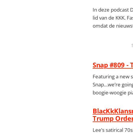
In deze podcast D
lid van de KKK. Fa
omdat de nieuwste
Snap #809 -
Featuring a new s
Snap…we’re going 
boogie-woogie pia
BlacKkKlansm
Trump Order 
Lee’s satirical 70