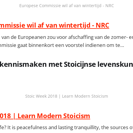
Europese Commissie wil af van wintertijd - NRC
missie wil af van wintertijd - NRC
an de Europeanen zou voor afschaffing van de zomer- en w
issie gaat binnenkort een voorstel indienen om te…
 kennismaken met Stoicijnse levenskun
Stoic Week 2018 | Learn Modern Stoicism
018 | Learn Modern Stoicism
fe? It is peacefulness and lasting tranquillity, the sources 