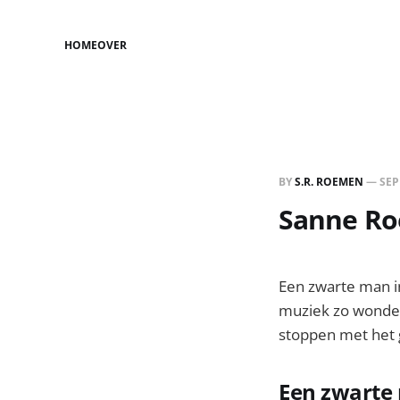
HOME
OVER
BY
S.R. ROEMEN
—
SEP
Sanne Roe
Een zwarte man i
muziek zo wonder
stoppen met het 
Een zwarte