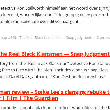
etective Ron Stallworth himself aan het woord over zijn ti
scinerend, wonderlijker dan fictie, grappig en inspirerend.
 film van Spike Lee over dit verhaal gaat.
Snap #809 - The Real Black Klansman — Snap Judgment — Overcas
 The Real Black Klansman — Snap Judgmen
tory from the “Real Black Klansman” Detective Ron Stallw
face to face with “The Klan.” Includes a bonus Snap Classi
nist Daryl Davis, author of “Klan-Destine Relationships.”
an review – Spike Lee's clanging rebuke 
| Film | The Guardian
s comedy – about a black police officer who infiltrates the K