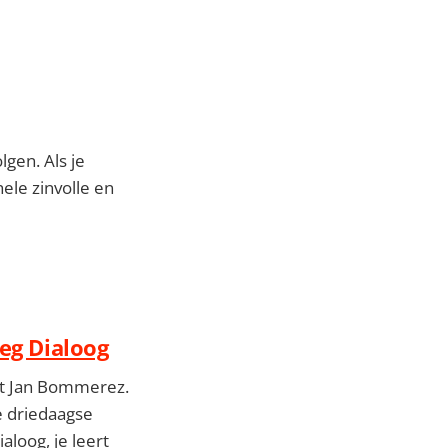
lgen. Als je
hele zinvolle en
weg Dialoog
jft Jan Bommerez.
e driedaagse
aloog, je leert