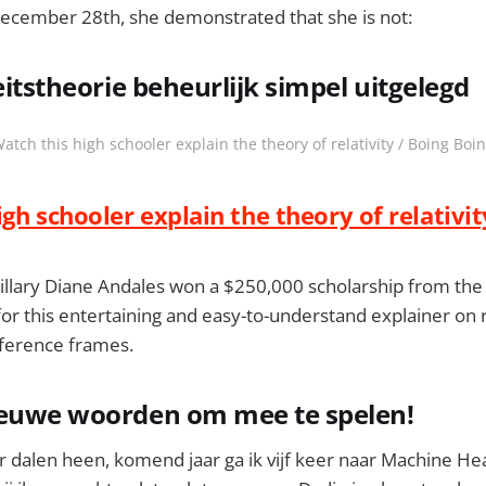
December 28th, she demonstrated that she is not:
eitstheorie beheurlijk simpel uitgelegd
atch this high schooler explain the theory of relativity / Boing Boi
gh schooler explain the theory of relativit
Hillary Diane Andales won a $250,000 scholarship from th
for this entertaining and easy-to-understand explainer on r
eference frames.
ieuwe woorden om mee te spelen!
or dalen heen, komend jaar ga ik vijf keer naar Machine H