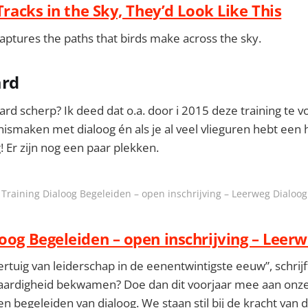
 Tracks in the Sky, They’d Look Like This
ptures the paths that birds make across the sky.
ard
ard scherp? Ik deed dat o.a. door i 2015 deze training te vo
nnismaken met dialoog én als je al veel vlieguren hebt een 
! Er zijn nog een paar plekken.
Training Dialoog Begeleiden – open inschrijving – Leerweg Dialoog
loog Begeleiden – open inschrijving – Leer
oertuig van leiderschap in de eenentwintigste eeuw”, schri
e vaardigheid bekwamen? Doe dan dit voorjaar mee aan onz
ren begeleiden van dialoog. We staan stil bij de kracht van di