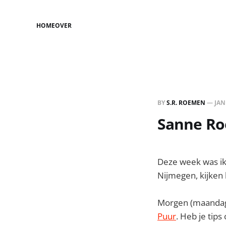
HOME
OVER
BY
S.R. ROEMEN
—
JAN
Sanne Roe
Deze week was ik 
Nijmegen, kijken 
Morgen (maandag)
Puur
. Heb je tip