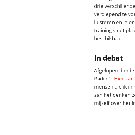
drie verschillen
verdiepend te vo
luisteren en je o
training vindt pl
beschikbaar.
In debat
Afgelopen donder
Radio 1.
Hier kan 
mensen die ik in m
aan het denken ze
mijzelf over het 