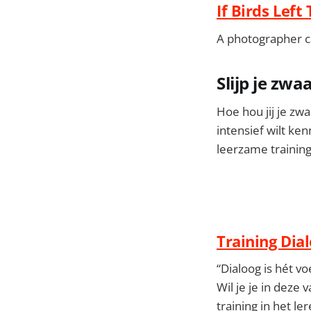
If Birds Left
A photographer ca
Slijp je zwa
Hoe hou jij je zwa
intensief wilt ke
leerzame training
Training Dia
“Dialoog is hét v
Wil je je in dez
training in het le