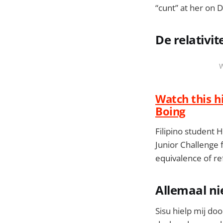
“cunt” at her on 
De relativit
W
Watch this hi
Boing
Filipino student 
Junior Challenge 
equivalence of r
Allemaal n
Sisu hielp mij do