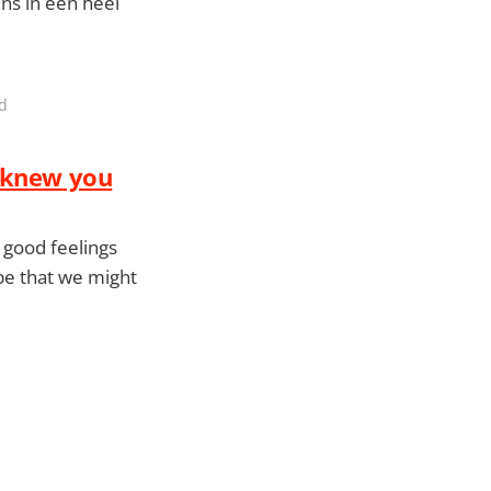
ns in een heel
ad
r knew you
 good feelings
ope that we might