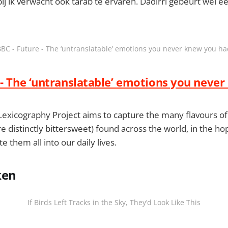
j ik verwacht ook tarab te ervaren. Dadirri gebeurt wel ee
BC - Future - The ‘untranslatable’ emotions you never knew you h
 - The ‘untranslatable’ emotions you neve
Lexicography Project aims to capture the many flavours of
e distinctly bittersweet) found across the world, in the h
e them all into our daily lives.
ken
If Birds Left Tracks in the Sky, They’d Look Like This