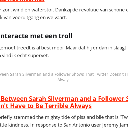
r zon, wind en waterstof. Dankzij de revolutie van schone 
k van vooruitgang en welvaart.
interacte met een troll
gemoet treedt is al best mooi. Maar dat hij er dan in slaag
vind ik echt supervet.
een Sarah Silverman and a Follower Shows That Twitter Doesn't Ha
Always
 Between Sarah Silverman and a Follower 
n't Have to Be Terrible Always
riefly stemmed the mighty tide of piss and bile that is “Tw
little kindness. In response to San Antonio user Jeremy Ja