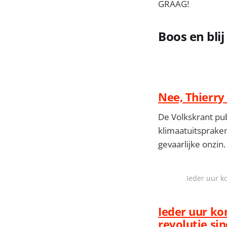
GRAAG!
Boos en bli
Nee, Thierry
De Volkskrant pu
klimaatuitspraken
gevaarlijke onzin.
Ieder uur k
Ieder uur ko
revolutie sin