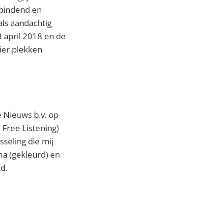
rbindend en
als aandachtig
 april 2018 en de
vier plekken
 Nieuws b.v. op
 Free Listening)
sseling die mij
ma (gekleurd) en
d.