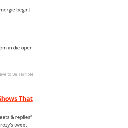
energie begint
t om in die open
ve to Be Terrible
Shows That
eets & replies”
mrozy’s tweet