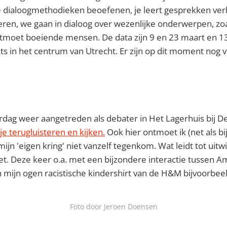
de dialoogmethodieken beoefenen, je leert gesprekken ve
eren, we gaan in dialoog over wezenlijke onderwerpen, zo
ntmoet boeiende mensen. De data zijn 9 en 23 maart en 13
aats in het centrum van Utrecht. Er zijn op dit moment nog 
dag weer aangetreden als debater in Het Lagerhuis bij De
je terugluisteren en kijken.
Ook hier ontmoet ik (net als bij
ijn 'eigen kring' niet vanzelf tegenkom. Wat leidt tot uitwi
t. Deze keer o.a. met een bijzondere interactie tussen A
in mijn ogen racistische kindershirt van de H&M bijvoorbeel
Foto door Jeroen Doensen