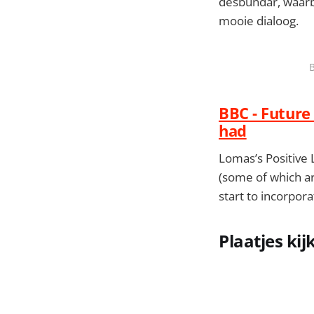
desbundar, waarbi
mooie dialoog.
B
BBC - Future
had
Lomas’s Positive 
(some of which ar
start to incorporat
Plaatjes kij