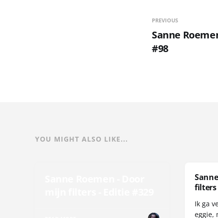
PREVIOUS
Sanne Roemen 
#98
YOU MIGHT ALSO LIKE...
Sanne
Sanne Roemen - Door
filters
mijn filters - Editie #329
Ik ga v
eggie, 