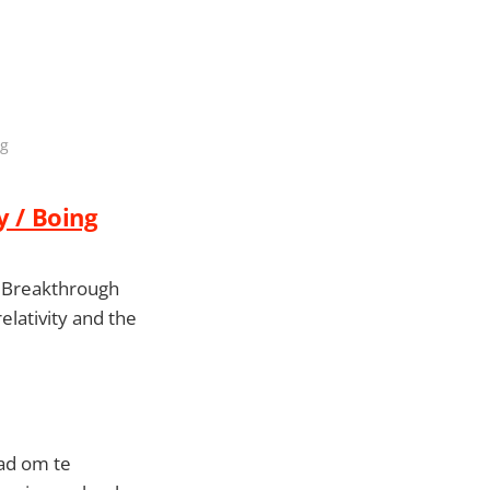
ng
y / Boing
e Breakthrough
elativity and the
ead om te