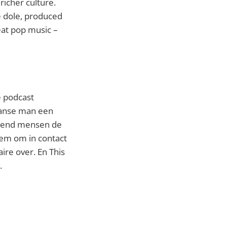
richer culture.
e dole, produced
eat pop music –
e podcast
apanse man een
uizend mensen de
hem om in contact
ire over. En This
.