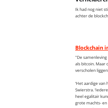
Ik had nog niet st
achter de blockch
Blockchain 
"De samenleving o
als bitcoin. Maa
verscholen liggen
‘Het aardige van h
Swierstra. ‘Iede
heel egalitair k
grote machts- en 