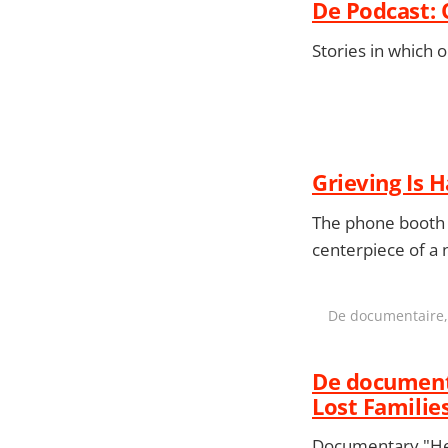
De Podcast: 
Stories in which o
Grieving Is 
The phone booth w
centerpiece of a
De documentaire, 
De documenta
Lost Familie
Documentary "Hell