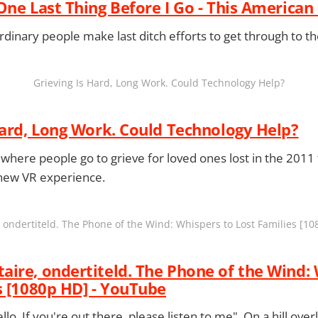
One Last Thing Before I Go - This American 
rdinary people make last ditch efforts to get through to th
Grieving Is Hard, Long Work. Could Technology Help?
Hard, Long Work. Could Technology Help?
here people go to grieve for loved ones lost in the 2011 
 new VR experience.
ondertiteld. The Phone of the Wind: Whispers to Lost Families [1
ire, ondertiteld. The Phone of the Wind: 
s [1080p HD] - YouTube
o. If you're out there, please listen to me". On a hill ove