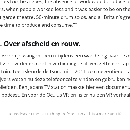
ries too, he argues, the absence of work would produce a 
s, when people worked less and it was easier to be on th
t garde theatre, 50-minute drum solos, and all Britain’s gr
ake time to produce and consume.”"
 Over afscheid en rouw.
 over mijn wangen toen ik tijdens een wandeling naar dez
 zijn overleden neef in verbinding te blijven zette een J
jn tuin. Toen sleurde de tsunami in 2011 zo'n negentiend
ijvers weten nu deze telefooncel te vinden en gebruiken 
eliefden. Een Japans TV station maakte hier een documenta
 podcast. En voor de Oculus VR bril is er nu een VR verhaal
De Podcast: One Last Thing Before I Go - This American Life