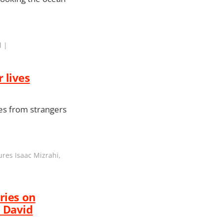
l |
 lives
ies from strangers
res Isaac Mizrahi,
ries on
, David