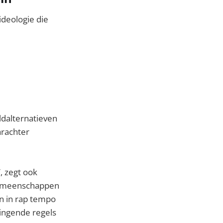
 ideologie die
ldalternatieven
arachter
’, zegt ook
 gemeenschappen
n in rap tempo
wingende regels