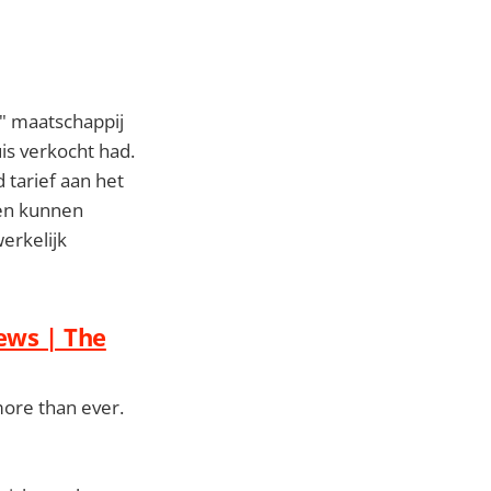
k" maatschappij
uis verkocht had.
 tarief aan het
den kunnen
erkelijk
News | The
more than ever.