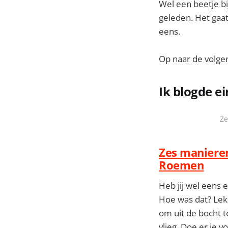
Wel een beetje bi
geleden. Het gaat 
eens.
Op naar de volg
Ik blogde ei
Ze
Zes manieren
Roemen
Heb jij wel eens
Hoe was dat? Lekk
om uit de bocht te
vlieg. Doe er je 