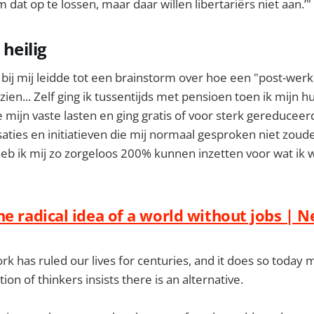
dat op te lossen, maar daar willen libertariërs niet aan.’"
 heilig
 bij mij leidde tot een brainstorm over hoe een "post-wer
ien... Zelf ging ik tussentijds met pensioen toen ik mijn h
 mijn vaste lasten en ging gratis of voor sterk gereduceerd
aties en initiatieven die mij normaal gesproken niet zou
eb ik mij zo zorgeloos 200% kunnen inzetten voor wat ik w
he radical idea of a world without jobs | 
rk has ruled our lives for centuries, and it does so today 
on of thinkers insists there is an alternative.