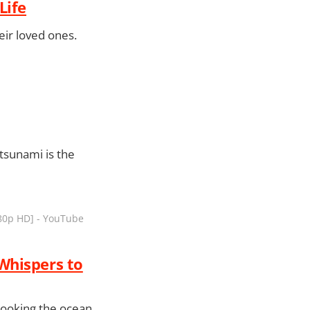
Life
eir loved ones.
tsunami is the
080p HD] - YouTube
Whispers to
rlooking the ocean