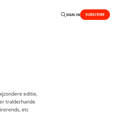
SUBSCRIBE
SIGN IN
bijzondere editie,
er tralderhande
irerends, etc