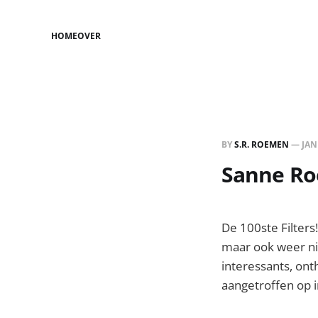
HOME
OVER
BY
S.R. ROEMEN
—
JAN
Sanne Roe
De 100ste Filters!
maar ook weer ni
interessants, ont
aangetroffen op i