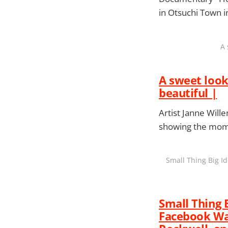
in Otsuchi Town i
A 
A sweet look
beautiful |
Artist Janne Will
showing the mom
Small Thing Big I
Small Thing 
Facebook Wat