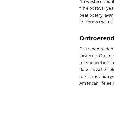
"In western count
“The postwar year
beat poetry, avan
art forms that t
Ontroerend.
De tranen rolden
luisterde. Om met
telefooncel in zi
dood in. Achterbl
te zijn met hun g
American life een