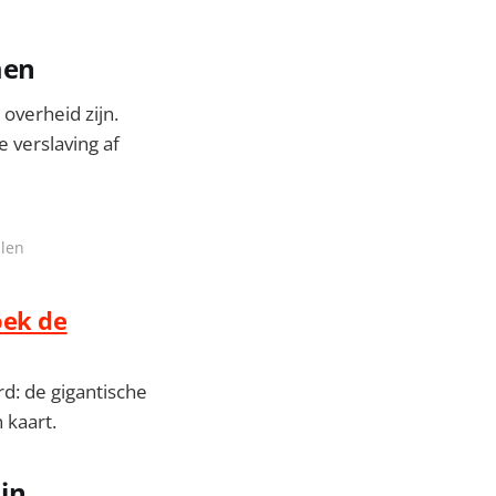
men
overheid zijn.
 verslaving af
llen
oek de
d: de gigantische
 kaart.
in