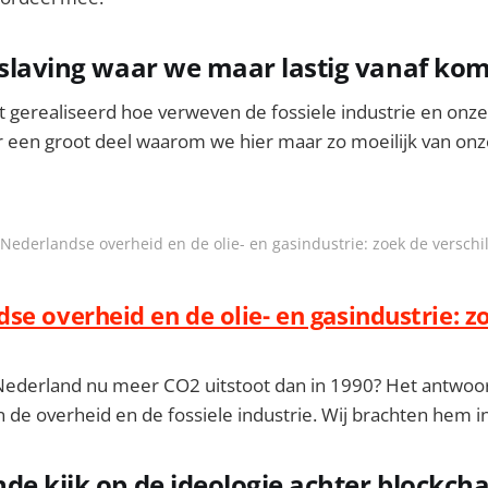
rslaving waar we maar lastig vanaf ko
t gerealiseerd hoe verweven de fossiele industrie en onze 
r een groot deel waarom we hier maar zo moeilijk van onze
Nederlandse overheid en de olie- en gasindustrie: zoek de verschi
se overheid en de olie- en gasindustrie: z
Nederland nu meer CO2 uitstoot dan in 1990? Het antwoor
de overheid en de fossiele industrie. Wij brachten hem in
de kijk op de ideologie achter blockcha