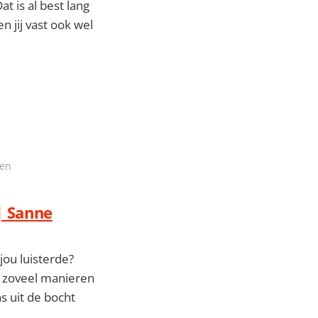
t is al best lang
n jij vast ook wel
men
| Sanne
ou luisterde?
jn zoveel manieren
ns uit de bocht