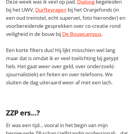
Deze week was ik veel op pad.
Dialoog
begeleiden
bij het UWV,
Durftevragen
bij het Oranjefonds (in
een oud treinstel, echt supervet, foto hieronder) en
voorbereidende gesprekken over co-creatie rond
veiligheid in de bouw bij
De Bouwcampus
.
Een korte filters dus! Hij lijkt misschien wel lang
maar dat is omdat ik er veel toelichting bij getypt
heb. Het gaat weer over geld, over onderzoek(-
sjournalistiek) en feiten en over telefoons. We
sluiten de dag uiteraard weer af met een lach.
ZZP ers...?
Er was een tijd... vooral in het begin van mijn
hernieuwde ZP-schap (zelfstandig professional)... dat