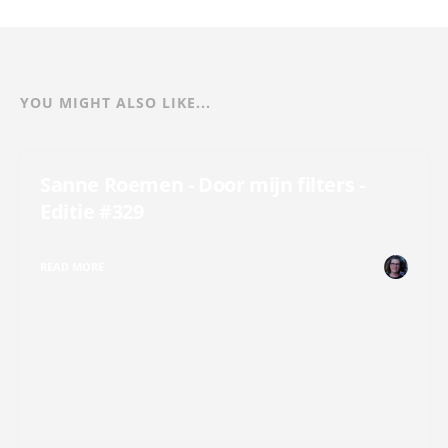
YOU MIGHT ALSO LIKE...
Sanne Roemen - Door mijn filters -
Editie #329
READ MORE