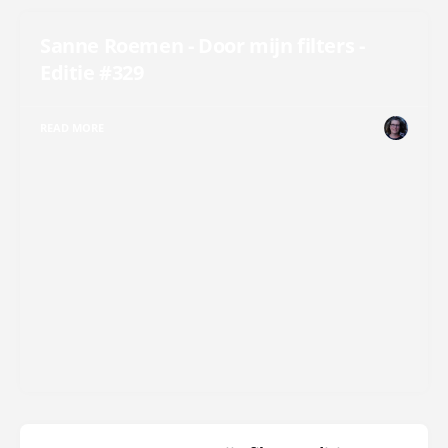
Sanne Roemen - Door mijn filters -
Editie #329
READ MORE