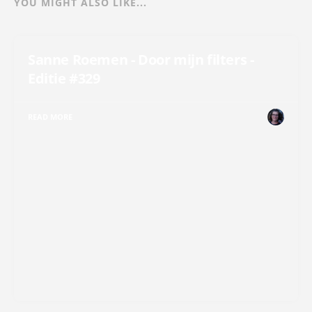
YOU MIGHT ALSO LIKE...
Sanne Roemen - Door mijn filters -
Editie #329
READ MORE