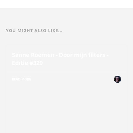
YOU MIGHT ALSO LIKE...
Sanne Roemen - Door mijn filters -
Editie #329
READ MORE