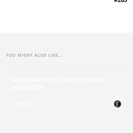
YOU MIGHT ALSO LIKE...
Sanne Roemen - Door mijn filters -
Editie #329
READ MORE