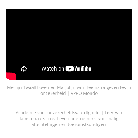
Merlijn Twaalfhoven en Marjolijn van Heemstra geven les in
onzekerheid | VPRO Mondo
Academie voor onzekerheidsvaardigheid | Leer van
kunstenaars, creatieve ondernemers, voormalig
vluchtelingen en toekomstkundigen