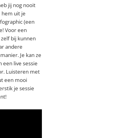
eb jij nog nooit
 hem uit je
fographic (een
te! Voor een
zelf bij kunnen
aar andere
manier. Je kan ze
n een live sessie
or. Luisteren met
out een mooi
rstik je sessie
nt!