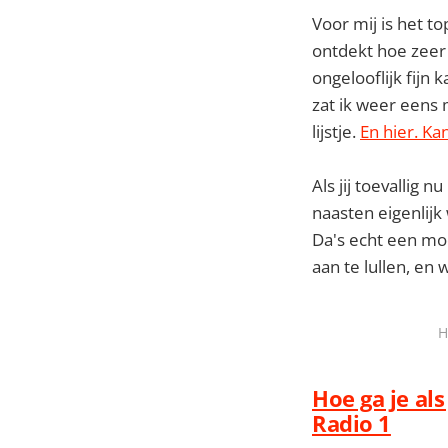
Voor mij is het t
ontdekt hoe zeer 
ongelooflijk fijn 
zat ik weer eens 
lijstje.
En hier. Ka
Als jij toevallig n
naasten eigenlijk
Da's echt een moo
aan te lullen, en 
H
Hoe ga je al
Radio 1