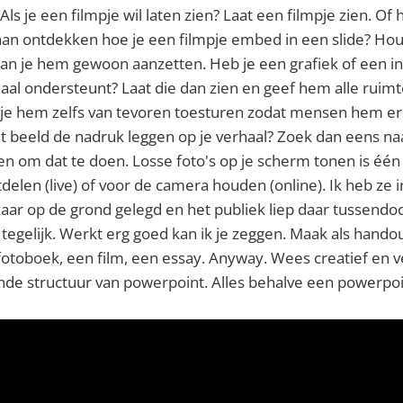
Als je een filmpje wil laten zien? Laat een filmpje zien. Of h
 aan ontdekken hoe je een filmpje embed in een slide? Hou
an je hem gewoon aanzetten. Heb je een grafiek of een in
rhaal ondersteunt? Laat die dan zien en geef hem alle ruim
 je hem zelfs van tevoren toesturen zodat mensen hem er 
et beeld de nadruk leggen op je verhaal? Zoek dan eens n
n om dat te doen. Losse foto's op je scherm tonen is één 
delen (live) of voor de camera houden (online). Ik heb ze i
aar op de grond gelegd en het publiek liep daar tussendo
tegelijk. Werkt erg goed kan ik je zeggen. Maak als hand
otoboek, een film, een essay. Anyway. Wees creatief en ve
nde structuur van powerpoint. Alles behalve een powerpoi