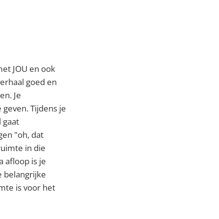
 met JOU en ook
 verhaal goed en
en. Je
 geven. Tijdens je
 gaat
gen "oh, dat
uimte in die
 afloop is je
e belangrijke
mte is voor het