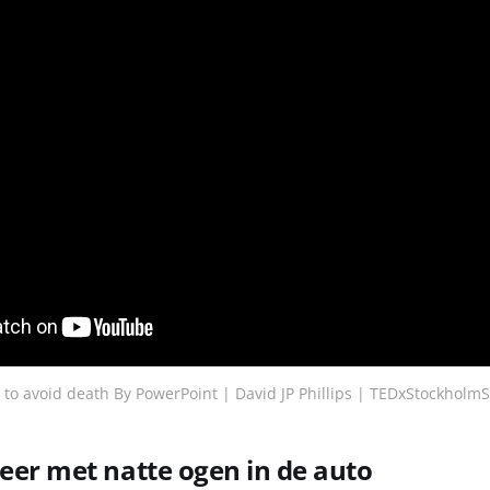
to avoid death By PowerPoint | David JP Phillips | TEDxStockholm
weer met natte ogen in de auto