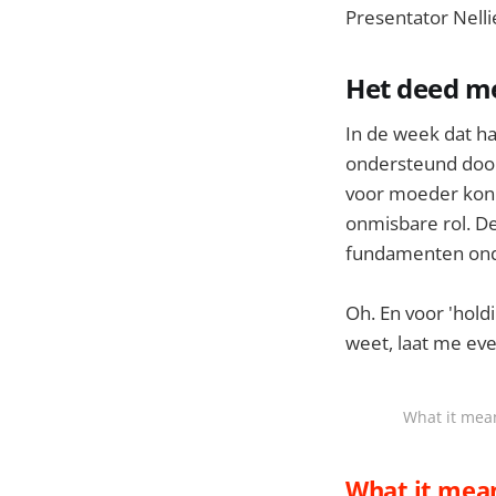
Presentator Nell
Het deed m
In de week dat h
ondersteund door 
voor moeder kon 
onmisbare rol. De 
fundamenten onder
Oh. En voor 'holdi
weet, laat me eve
What it mean
What it mean