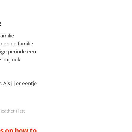
:
amilie
nnen de familie
tige periode een
ns mij ook
Als jij er eentje
Heather Plett
ps on how to