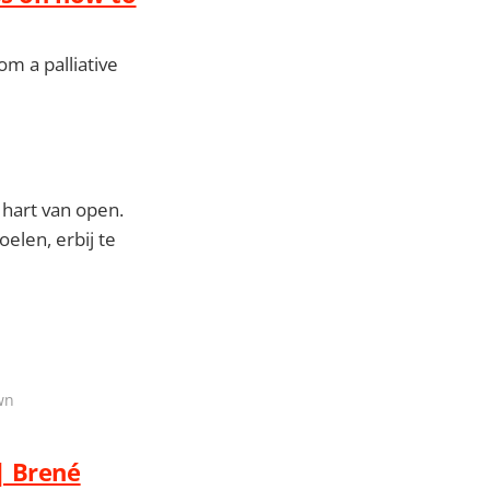
m a palliative
 hart van open.
oelen, erbij te
wn
| Brené