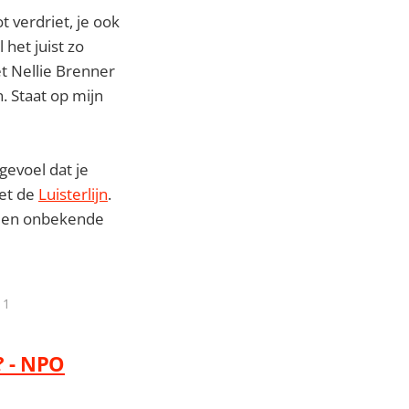
 verdriet, je ook
het juist zo
met Nellie Brenner
. Staat op mijn
 gevoel dat je
met de
Luisterlijn
.
n een onbekende
 1
? - NPO