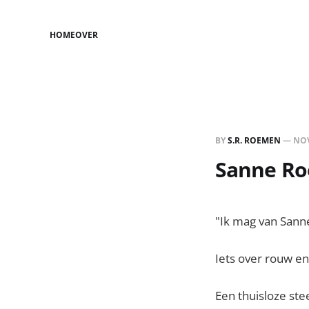
HOME
OVER
BY
S.R. ROEMEN
—
NOV
Sanne Roe
"Ik mag van Sanne
Iets over rouw e
Een thuisloze ste