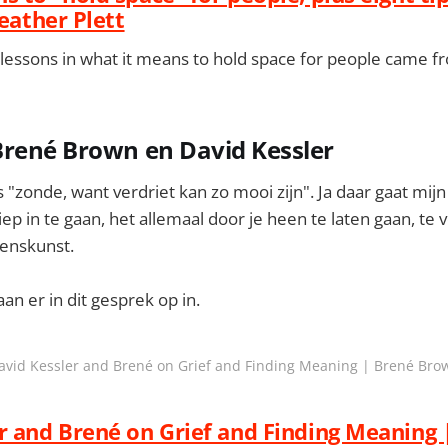
Heather Plett
essons in what it means to hold space for people came fro
Brené Brown en David Kessler
s "zonde, want verdriet kan zo mooi zijn". Ja daar gaat mijn
p in te gaan, het allemaal door je heen te laten gaan, te v
evenskunst.
an er in dit gesprek op in.
avid Kessler and Brené on Grief and Finding Meaning | Brené Bro
r and Brené on Grief and Finding Meaning 