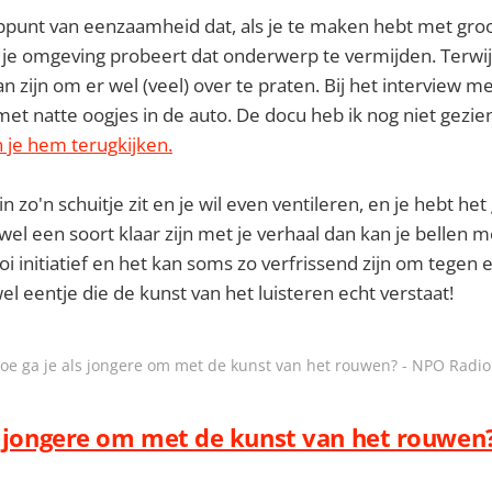
oppunt van eenzaamheid dat, als je te maken hebt met groot
je omgeving probeert dat onderwerp te vermijden. Terwijl 
kan zijn om er wel (veel) over te praten. Bij het interview 
met natte oogjes in de auto. De docu heb ik nog niet gezien
n je hem terugkijken.
u in zo'n schuitje zit en je wil even ventileren, en je hebt het
 wel een soort klaar zijn met je verhaal dan kan je bellen 
i initiatief en het kan soms zo verfrissend zijn om tege
wel eentje die de kunst van het luisteren echt verstaat!
oe ga je als jongere om met de kunst van het rouwen? - NPO Radio
s jongere om met de kunst van het rouwen