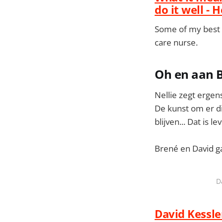
do it well - 
Some of my best l
care nurse.
Oh en aan 
Nellie zegt ergen
De kunst om er die
blijven... Dat is l
Brené en David ga
D
David Kessle