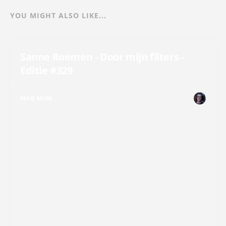
YOU MIGHT ALSO LIKE...
Sanne Roemen - Door mijn filters -
Editie #329
READ MORE