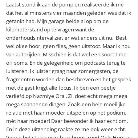
Laatst stond ik aan de pomp en realiseerde ik me
dat het al minstens vier maanden geleden was dat ik
getankt had. Mijn garage belde al op om de
kilometerstand op te vragen want de
onderhoudsinterval ziet er wat anders uit nu. Best
wel okee hoor, geen files, geen uitstoot. Maar ik hou
van autorijden. Misschien is dat wel een soort time
off soms. En de gelegenheid om podcasts terug te
luisteren. Ik luister graag naar zomergasten, de
fragmenten worden dan beschreven en het gesprek
met de gast krijgt alle focus. Ik ben een beetje
verliefd op Nazmiye Oral. Zij doet echt mega mega
mega spannende dingen. Zoals een hele moeilijke
relatie met haar moeder uitspelen op het podium,
mét haar moeder! Daar bewonder ik haar echt om.
En in deze uitzending raakte ze me ook weer echt.
Vooral het stukje over haar broer, rond Only Human: