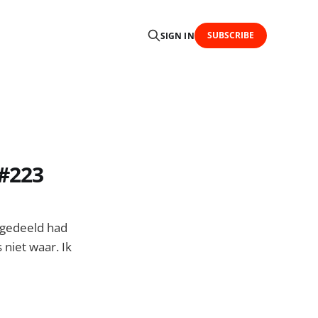
SUBSCRIBE
SIGN IN
 #223
 gedeeld had
niet waar. Ik