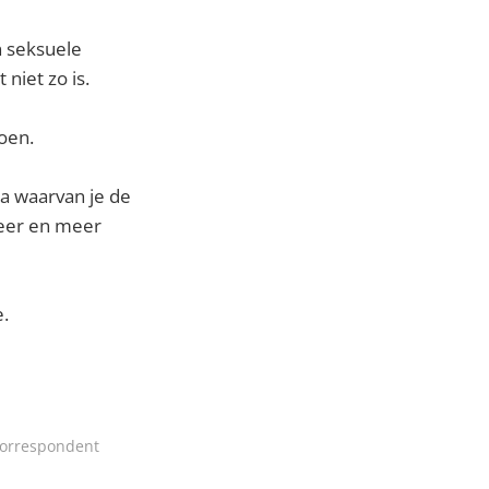
n seksuele
 niet zo is.
doen.
za waarvan je de
meer en meer
e.
 Correspondent