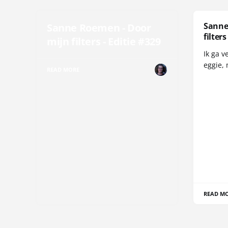
Sanne
Sanne Roemen - Door
filters
mijn filters - Editie #329
Ik ga v
eggie, 
READ MORE
READ M