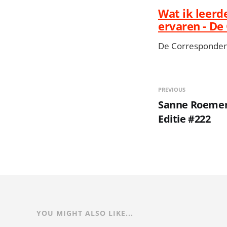
Wat ik leerd
ervaren - De
De Correspondent
PREVIOUS
Sanne Roemen -
Editie #222
YOU MIGHT ALSO LIKE...