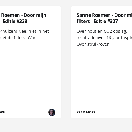
 Roemen - Door mijn
Sanne Roemen - Door m
 - Editie #328
filters - Editie #327
erhuizen! Nee, niet in het
Over hout en CO2 opslag.
met de filters. Want
Inspiratie over 16 jaar inspir
Over struikroven.
ORE
READ MORE