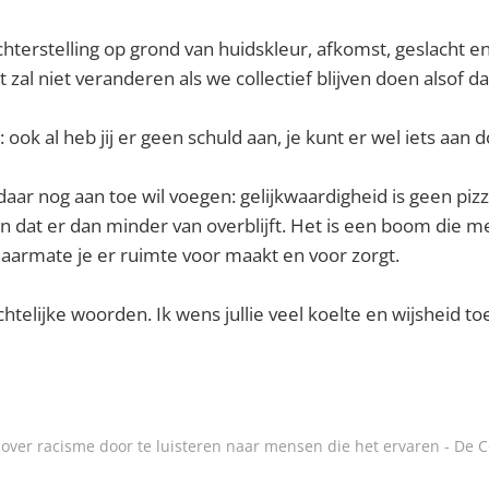
 achterstelling op grond van huidskleur, afkomst, geslacht e
t zal niet veranderen als we collectief blijven doen alsof dat
ook al heb jij er geen schuld aan, je kunt er wel iets aan 
 daar nog aan toe wil voegen: gelijkwaardigheid is geen piz
en dat er dan minder van overblijft. Het is een boom die 
aarmate je er ruimte voor maakt en voor zorgt.
chtelijke woorden. Ik wens jullie veel koelte en wijsheid to
 over racisme door te luisteren naar mensen die het ervaren - De