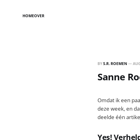
HOME
OVER
BY
S.R. ROEMEN
—
AUG
Sanne Roe
Omdat ik een paar
deze week, en dat
deelde één artike
Yes! Verhel