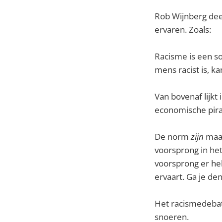
Rob Wijnberg deel
ervaren. Zoals:
Racisme is een s
mens racist is, ka
Van bovenaf lijkt
economische pira
De norm
zijn
maak
voorsprong in het 
voorsprong er hel
ervaart. Ga je den
Het racismedebat
snoeren.