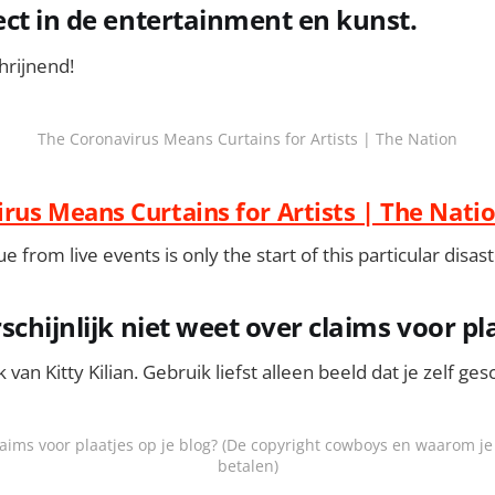
ct in de entertainment en kunst.
chrijnend!
The Coronavirus Means Curtains for Artists | The Nation
rus Means Curtains for Artists | The Nati
e from live events is only the start of this particular disast
chijnlijk niet weet over claims voor pl
an Kitty Kilian. Gebruik liefst alleen beeld dat je zelf ge
aims voor plaatjes op je blog? (De copyright cowboys en waarom j
betalen)