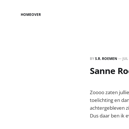
HOME
OVER
BY
S.R. ROEMEN
—
JUL
Sanne Roe
Zoooo zaten julli
toelichting en da
achtergebleven z
Dus daar ben ik 