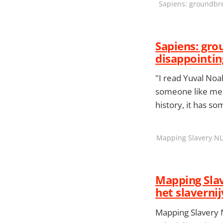
Sapiens: groundbreak
Sapiens: grou
disappointin
"I read Yuval Noah
someone like me. 
history, it has so
Mapping Slavery NL 
Mapping Slav
het slaverni
Mapping Slavery N