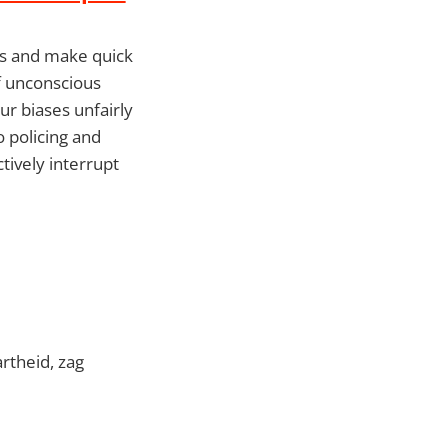
ns and make quick
of unconscious
ur biases unfairly
o policing and
ctively interrupt
rtheid, zag