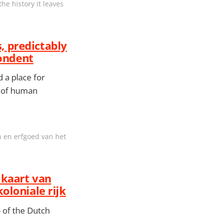
the history it leaves
s, predictably
pondent
d a place for
w of human
n en erfgoed van het
 kaart van
oloniale rijk
p of the Dutch