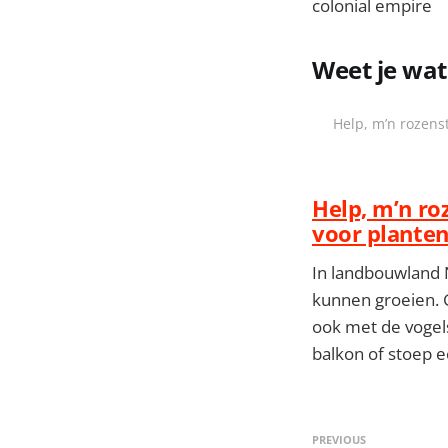
colonial empire
Weet je wat 
Help, m’n rozenst
Help, m’n ro
voor planten
In landbouwland 
kunnen groeien. G
ook met de vogels
balkon of stoep e
PREVIOUS