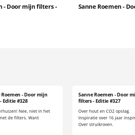
 Door mijn filters -
Sanne Roemen - Door
 Roemen - Door mijn
Sanne Roemen - Door m
 - Editie #328
filters - Editie #327
erhuizen! Nee, niet in het
Over hout en CO2 opslag.
met de filters. Want
Inspiratie over 16 jaar inspir
Over struikroven.