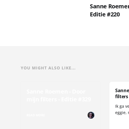
Sanne Roemen -
Editie #220
YOU MIGHT ALSO LIKE...
Sanne
Sanne Roemen - Door
filters
mijn filters - Editie #329
Ik ga v
eggie, 
READ MORE