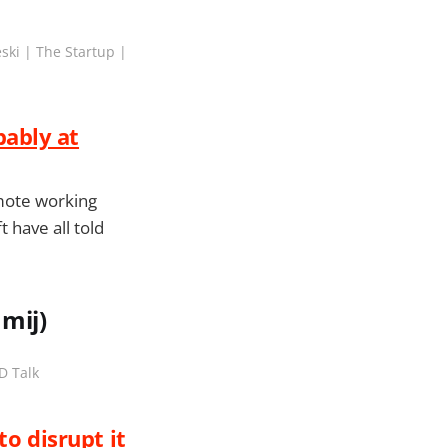
ski | The Startup |
bably at
mote working
 have all told
 mij)
D Talk
to disrupt it