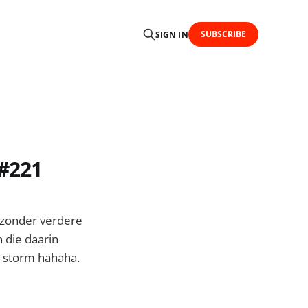
SUBSCRIBE
SIGN IN
 #221
n zonder verdere
 die daarin
n storm hahaha.