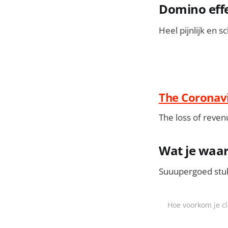
Domino effe
Heel pijnlijk en s
The Coronavi
The loss of revenu
Wat je waars
Suuupergoed stuk v
Hoe voorkom je cl