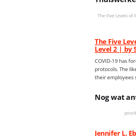
The Five Levels of
The Five Lev
Level 2 | by
COVID-19 has for
protocols. The li
their employees
Nog wat anti
Jenni
Jennifer L. E