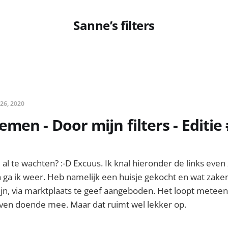
Sanne’s filters
 26, 2020
men - Door mijn filters - Editie
e al te wachten? :-D Excuus. Ik knal hieronder de links eve
n ga ik weer. Heb namelijk een huisje gekocht en wat zaken
ijn, via marktplaats te geef aangeboden. Het loopt metee
even doende mee. Maar dat ruimt wel lekker op.