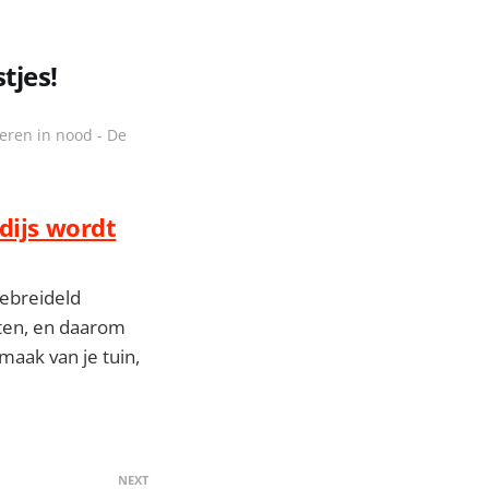
tjes!
ieren in nood - De
adijs wordt
gebreideld
cten, en daarom
maak van je tuin,
NEXT