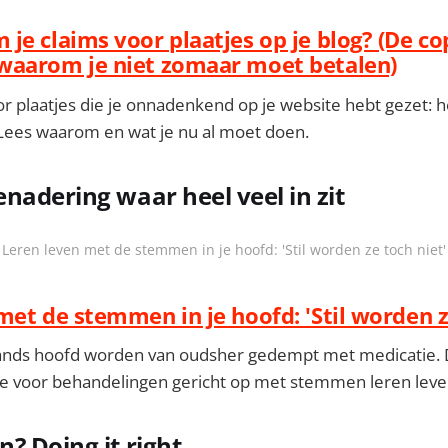
je claims voor plaatjes op je blog? (De co
waarom je niet zomaar moet betalen)
r plaatjes die je onnadenkend op je website hebt gezet: h
Lees waarom en wat je nu al moet doen.
nadering waar heel veel in zit
Leren leven met de stemmen in je hoofd: 'Stil worden ze toch niet'
met de stemmen in je hoofd: 'Stil worden z
ds hoofd worden van oudsher gedempt met medicatie. De
 voor behandelingen gericht op met stemmen leren leve
? Doing it right