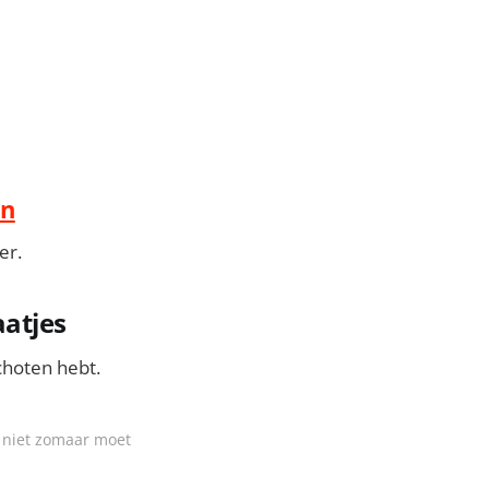
on
er.
aatjes
schoten hebt.
e niet zomaar moet