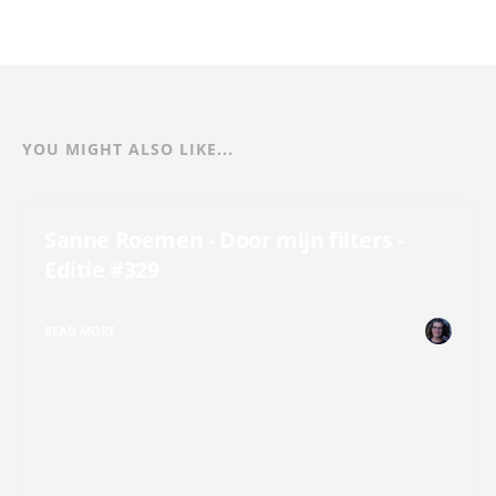
YOU MIGHT ALSO LIKE...
Sanne Roemen - Door mijn filters -
Editie #329
READ MORE