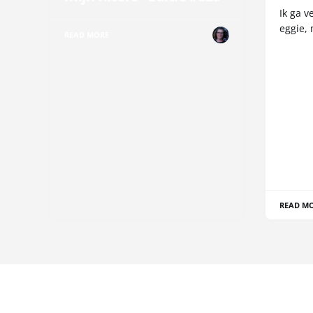
Ik ga v
eggie, 
READ MORE
READ M