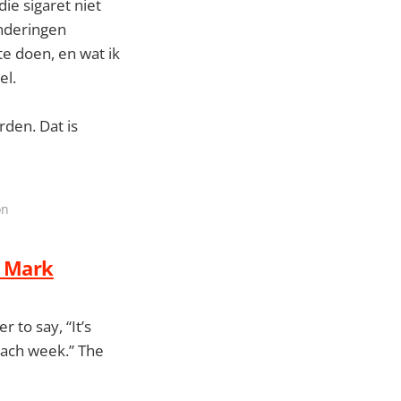
ie sigaret niet
anderingen
te doen, en wat ik
el.
den. Dat is
on
| Mark
r to say, “It’s
each week.” The