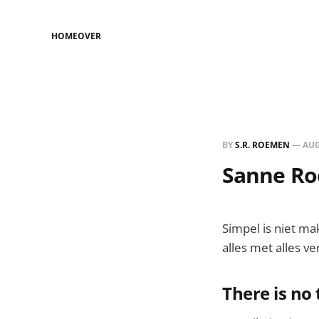
HOME
OVER
BY
S.R. ROEMEN
—
AUG
Sanne Roe
Simpel is niet ma
alles met alles ve
There is no 