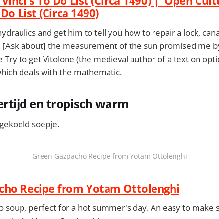
Vinci's To Do List (Circa 1490) | Open Cu
 Do List (Circa 1490)
ydraulics and get him to tell you how to repair a lock, cana
[Ask about] the measurement of the sun promised me b
Try to get Vitolone (the medieval author of a text on optics
 which deals with the mathematic.
ijd en tropisch warm
 gekoeld soepje.
Green Gazpacho Recipe from Yotam Ottolenghi
cho Recipe from Yotam Ottolenghi
 soup, perfect for a hot summer's day. An easy to make 