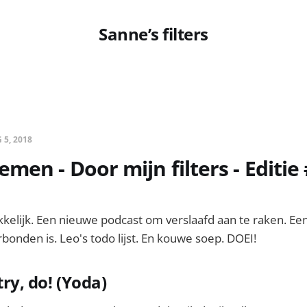
Sanne’s filters
 5, 2018
men - Door mijn filters - Editie
kkelijk. Een nieuwe podcast om verslaafd aan te raken. Ee
rbonden is. Leo's todo lijst. En kouwe soep. DOEI!
try, do! (Yoda)