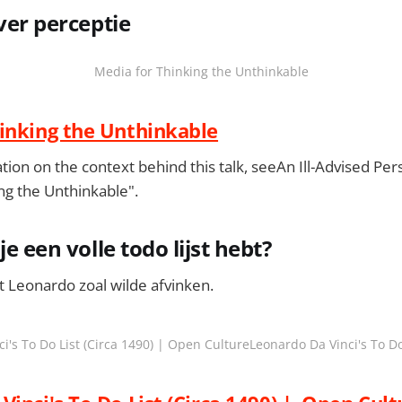
ver perceptie
Media for Thinking the Unthinkable
inking the Unthinkable
ion on the context behind this talk, seeAn Ill-Advised Pe
ng the Unthinkable".
je een volle todo lijst hebt?
t Leonardo zoal wilde afvinken.
i's To Do List (Circa 1490) | Open CultureLeonardo Da Vinci's To Do 