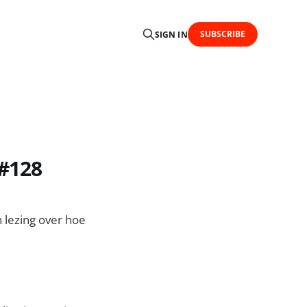
SUBSCRIBE
SIGN IN
 #128
n lezing over hoe