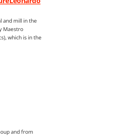
ltureLeonardo
l and mill in the
y Maestro
), which is in the
soup ​and from