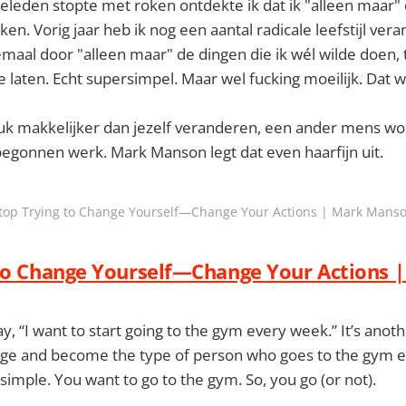
 geleden stopte met roken ontdekte ik dat ik "alleen maar" d
ken. Vorig jaar heb ik nog een aantal radicale leefstijl ver
maal door "alleen maar" de dingen die ik wél wilde doen, 
e laten. Echt supersimpel. Maar wel fucking moeilijk. Dat w
uk makkelijker dan jezelf veranderen, een ander mens wor
egonnen werk. Mark Manson legt dat even haarfijn uit.
top Trying to Change Yourself—Change Your Actions | Mark Mans
to Change Yourself—Change Your Actions 
ay, “I want to start going to the gym every week.” It’s anothe
hange and become the type of person who goes to the gym 
 simple. You want to go to the gym. So, you go (or not).