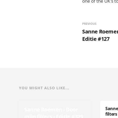
one of the UK's t
PREVIOUS
Sanne Roemen -
Editie #127
YOU MIGHT ALSO LIKE...
Sanne
Sanne Roemen - Door
filters
mijn filters - Editie #329