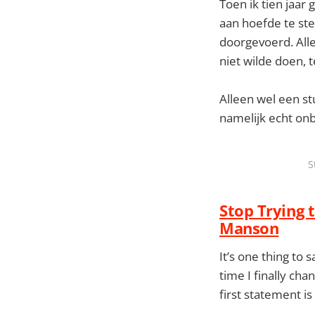
Toen ik tien jaar
aan hoefde te ste
doorgevoerd. Alle
niet wilde doen, t
Alleen wel een st
namelijk echt onb
S
Stop Trying 
Manson
It’s one thing to s
time I finally c
first statement is