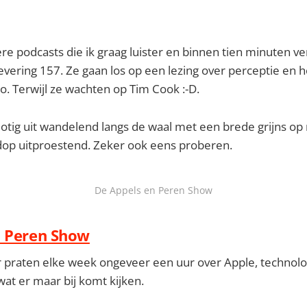
 podcasts die ik graag luister en binnen tien minuten ve
vering 157. Ze gaan los op een lezing over perceptie en ho
o. Terwijl ze wachten op Tim Cook :-D.
llotig uit wandelend langs de waal met een brede grijns op
rdop uitproestend. Zeker ook eens proberen.
De Appels en Peren Show
n Peren Show
r praten elke week ongeveer een uur over Apple, technolo
wat er maar bij komt kijken.