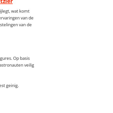
tzler
ijlegt, wat komt
ervaringen van de
stelingen van de
igures. Op basis
stronauten veilig
st geinig.