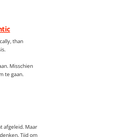
tic
cally, than
is.
aan. Misschien
m te gaan.
t afgeleid. Maar
adenken. Tijd om