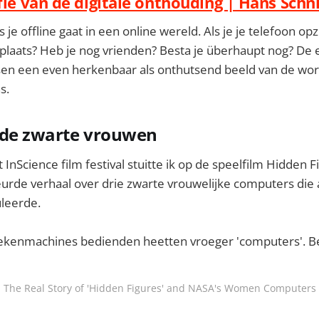
fie van de digitale onthouding | Hans Schni
 je offline gaat in een online wereld. Als je je telefoon opz
 plaats? Heb je nog vrienden? Besta je überhaupt nog? De 
tsen een even herkenbaar als onthutsend beeld van de wor
s.
rde zwarte vrouwen
t InScience film festival stuitte ik op de speelfilm Hidden F
rde verhaal over drie zwarte vrouwelijke computers die a
uleerde.
rekenmachines bedienden heetten vroeger 'computers'. Be
The Real Story of 'Hidden Figures' and NASA's Women Computers