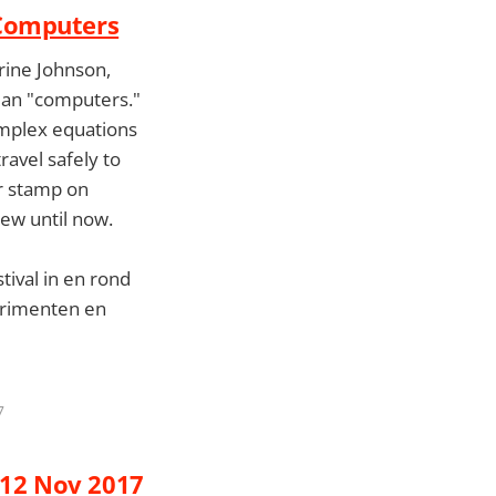
 Computers
rine Johnson,
man "computers."
mplex equations
ravel safely to
ir stamp on
ew until now.
tival in en rond
perimenten en
7
- 12 Nov 2017