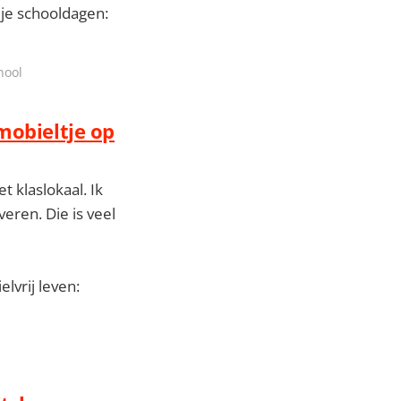
je schooldagen:
hool
mobieltje op
t klaslokaal. Ik
eren. Die is veel
lvrij leven: