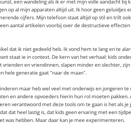
unst, een wandeling als ik er met mijn volle aandacht bij kan
en op al mijn apparaten altijd uit. Ik hoor geen geluidjes 
rende cijfers. Mijn telefoon staat altijd op stil en trilt o
en aantal artikelen voorbij over de destructieve effecte
ikel dat ik niet gedeeld heb. Ik vond hem te lang en te alar
ant staat ie in context. De kern van het verhaal: kids o
t vrienden en vriendinnen, slapen minder en slechter, zijn
en hele generatie gaat "naar de maan".
kinderen maar heb wel veel met onderwijs en jongeren te 
nten en andere opvoeders hierin hun rol moeten pakken. 
leren verantwoord met deze tools om te gaan is het als je j
dat dat heel lastig is, dat kids geen ervaring met een tijdp
et was hebben. Maar daar kan je mee experimenteren.