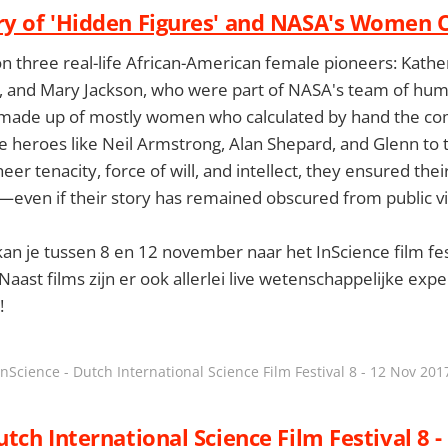
ry of 'Hidden Figures' and NASA's Women
on three real-life African-American female pioneers: Kathe
 and Mary Jackson, who were part of NASA's team of hu
 made up of mostly women who calculated by hand the co
e heroes like Neil Armstrong, Alan Shepard, and Glenn to t
er tenacity, force of will, and intellect, they ensured the
even if their story has remained obscured from public vi
 kan je tussen 8 en 12 november naar het InScience film fes
Naast films zijn er ook allerlei live wetenschappelijke ex
!
InScience - Dutch International Science Film Festival 8 - 12 Nov 201
utch International Science Film Festival 8 