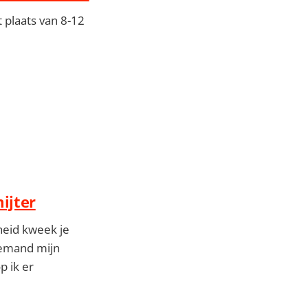
t plaats van 8-12
mijter
heid kweek je
 iemand mijn
p ik er