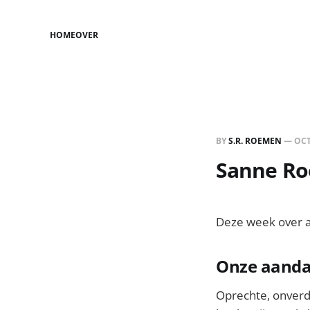
HOME
OVER
BY
S.R. ROEMEN
—
OCT
Sanne Roe
Deze week over a
Onze aandac
Oprechte, onverd