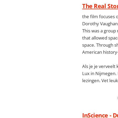
The Real Sto
the film focuses 
Dorothy Vaughan,
This was a group
that allowed spac
space. Through she
American history—
Als je je verveelt
Lux in Nijmegen. 
lezingen. Vet leuk
InScience - D