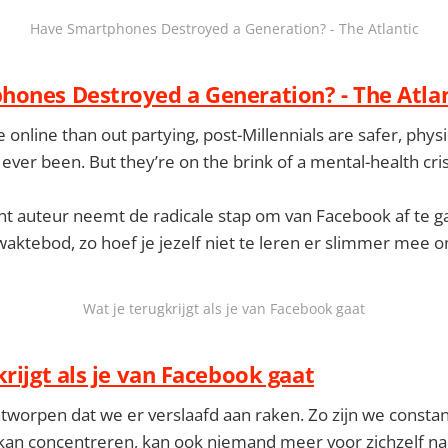
Have Smartphones Destroyed a Generation? - The Atlantic
ones Destroyed a Generation? - The Atlan
online than out partying, post-Millennials are safer, physi
ever been. But they’re on the brink of a mental-health cris
t auteur neemt de radicale stap om van Facebook af te g
aktebod, zo hoef je jezelf niet te leren er slimmer mee o
Wat je terugkrijgt als je van Facebook gaat
krijgt als je van Facebook gaat
tworpen dat we er verslaafd aan raken. Zo zijn we constan
 kan concentreren, kan ook niemand meer voor zichzelf n