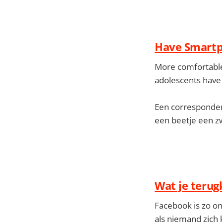
Have Smartph
More comfortable 
adolescents have 
Een corresponden
een beetje een zw
Wat je terug
Facebook is zo on
als niemand zich