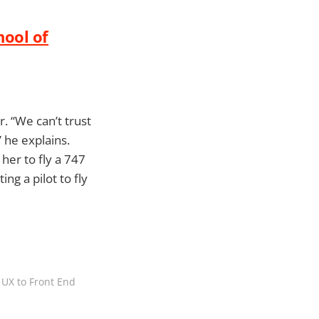
hool of
r. “We can’t trust
 he explains.
her to fly a 747
ing a pilot to fly
 UX to Front End