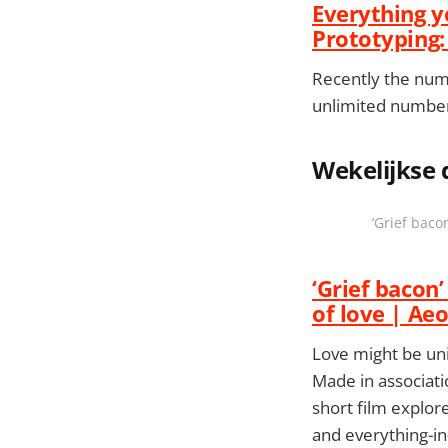
Everything y
Prototyping:
Recently the numb
unlimited numbe
Wekelijkse 
‘Grief baco
‘Grief bacon
of love | Ae
Love might be univ
Made in associat
short film explor
and everything-in