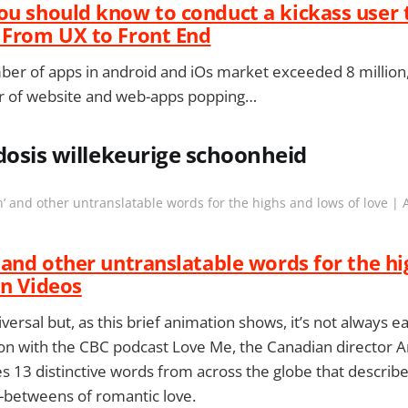
ou should know to conduct a kickass user 
 From UX to Front End
er of apps in android and iOs market exceeded 8 million,
r of website and web-apps popping…
dosis willekeurige schoonheid
n’ and other untranslatable words for the highs and lows of love |
’ and other untranslatable words for the h
on Videos
ersal but, as this brief animation shows, it’s not always ea
ion with the CBC podcast Love Me, the Canadian director 
es 13 distinctive words from across the globe that describe
-betweens of romantic love.