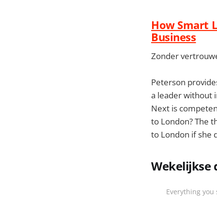
How Smart Le
Business
Zonder vertrouwe
Peterson provides 
a leader without 
Next is competenc
to London? The thir
to London if she 
Wekelijkse 
Everything you 