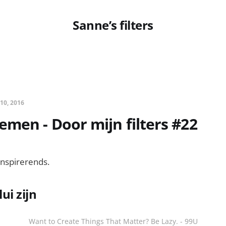
Sanne’s filters
 10, 2016
men - Door mijn filters #22
inspirerends.
ui zijn
Want to Create Things That Matter? Be Lazy. - 99U