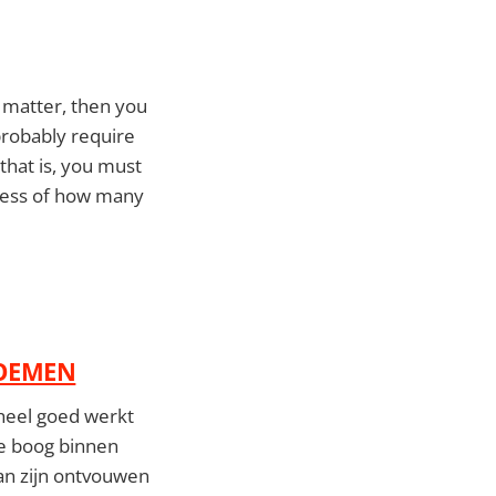
t matter, then you
 probably require
hat is, you must
dless of how many
ROEMEN
 heel goed werkt
de boog binnen
van zijn ontvouwen