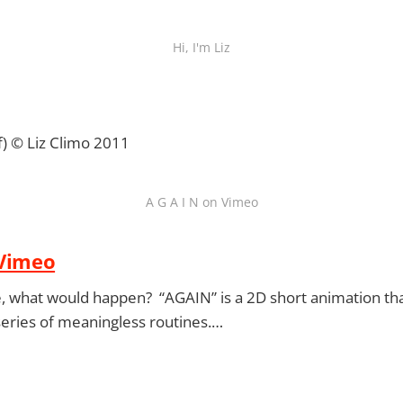
Hi, I'm Liz
of) © Liz Climo 2011
A G A I N on Vimeo
 Vimeo
ie, what would happen? “AGAIN” is a 2D short animation th
a series of meaningless routines.…