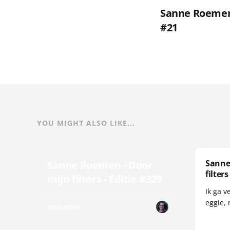
Sanne Roemen 
#21
YOU MIGHT ALSO LIKE...
Sanne
Sanne Roemen - Door
filters
mijn filters - Editie #329
Ik ga v
eggie, 
READ MORE