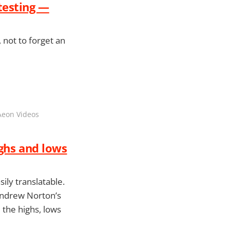
testing —
 not to forget an
 Aeon Videos
ighs and lows
sily translatable.
Andrew Norton’s
 the highs, lows