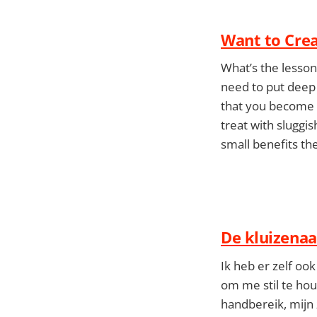
Want to Crea
What’s the lesson
need to put deep 
that you become l
treat with sluggi
small benefits th
De kluizena
Ik heb er zelf oo
om me stil te hou
handbereik, mijn 