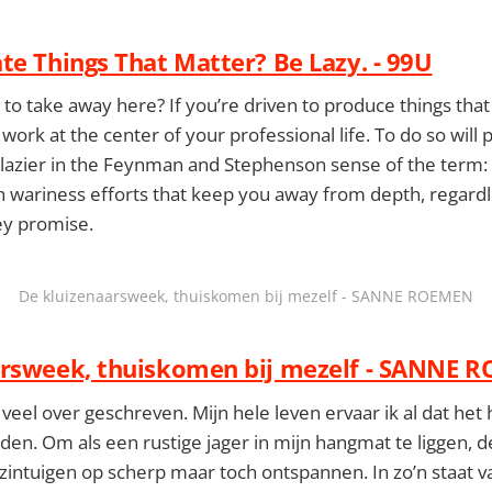
te Things That Matter? Be Lazy. - 99U
 to take away here? If you’re driven to produce things tha
work at the center of your professional life. To do so will
azier in the Feynman and Stephenson sense of the term: t
sh wariness efforts that keep you away from depth, regar
ey promise.
De kluizenaarsweek, thuiskomen bij mezelf - SANNE ROEMEN
arsweek, thuiskomen bij mezelf - SANNE 
k veel over geschreven. Mijn hele leven ervaar ik al dat het
den. Om als een rustige jager in mijn hangmat te liggen, 
zintuigen op scherp maar toch ontspannen. In zo’n staat 