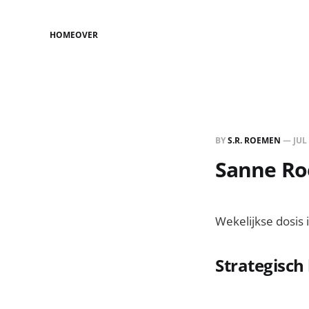
HOME
OVER
BY
S.R. ROEMEN
—
JUL
Sanne Roe
Wekelijkse dosis 
Strategisch l