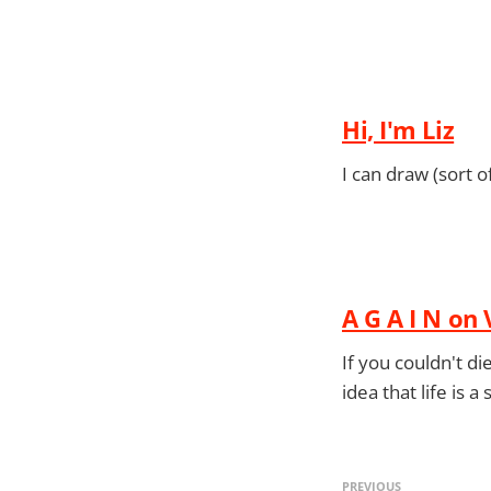
Hi, I'm Liz
I can draw (sort 
A G A I N on
If you couldn't d
idea that life is 
PREVIOUS