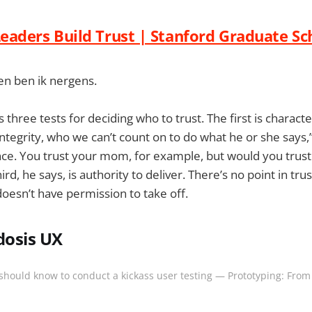
aders Build Trust | Stanford Graduate Sc
n ben ik nergens.
three tests for deciding who to trust. The first is characte
integrity, who we can’t count on to do what he or she says,”
e. You trust your mom, for example, but would you trust 
d, he says, is authority to deliver. There’s no point in trust
doesn’t have permission to take off.
dosis UX
should know to conduct a kickass user testing — Prototyping: From