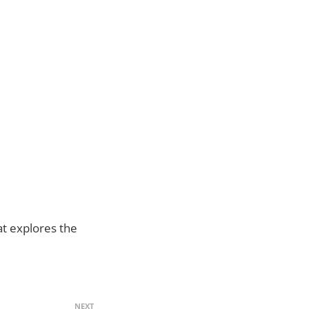
at explores the
NEXT