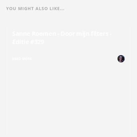
YOU MIGHT ALSO LIKE...
Sanne Roemen - Door mijn filters -
Editie #329
READ MORE