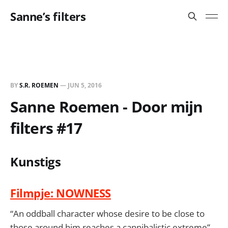
Sanne’s filters
BY
S.R. ROEMEN
—
JUN 5, 2016
Sanne Roemen - Door mijn
filters #17
Kunstigs
Filmpje: NOWNESS
“An oddball character whose desire to be close to
those around him reaches a cannibalistic extreme”