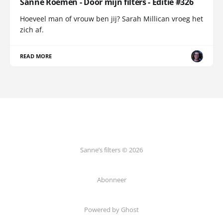
Sanne Roemen - Door mijn filters - Editie #326
Hoeveel man of vrouw ben jij? Sarah Millican vroeg het
zich af.
READ MORE
Sanne’s filters © 2026
Abonneer
Powered by Ghost