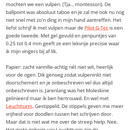
mochten we een vulpen. (Tja... montessori). De
ballpoint was absoluut taboe en je zal me ook nu nog
niet snel met zo'n ding in mijn hand aantreffen. Het
liefst schrijf ik met vulpen maar de
Pilot G-Tec
is een
goede tweede. Met gel gevuld en penpuntjes van
0.25 tot 0.4 mm geeft ze een lekvrije precisie waar
ik mijn vingers bij af lik.
Papier: zacht vannille-achtig nét niet wit, heerlijk
voor de ogen. Dik genoeg zodat vulpeninkt niet
doorschemert en je onbeschreven vel dus altijd
onbeschreven is. Jarenlang was het Moleskine
gelinieerd maar ik ben hertrouwd. En wel met
Leuchtturm
. Gestippeld. De stippels geven me meer
vrijheid voor doodlen tussen het schrijven door.
Maar dat is niet wat me over de streep hielp. Nee.
Het grote geheim van Leuchtturm zijn de