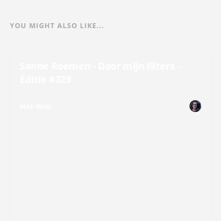
YOU MIGHT ALSO LIKE...
Sanne Roemen - Door mijn filters -
Editie #329
READ MORE