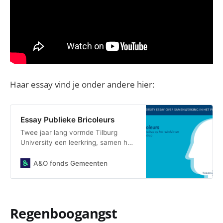
Haar essay vind je onder andere hier:
Essay Publieke Bricoleurs
Twee jaar lang vormde Tilburg
University een leerkring, samen het
A&O fonds, BZK, VNG en zes
gemeenten om antwoord te geven
A&O fonds Gemeenten
op de participatiemaatschappij.
Regenboogangst