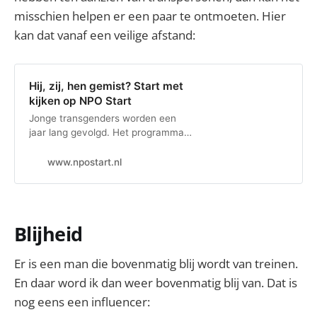
misschien helpen er een paar te ontmoeten. Hier
kan dat vanaf een veilige afstand:
Hij, zij, hen gemist? Start met
kijken op NPO Start
Jonge transgenders worden een
jaar lang gevolgd. Het programma
laat zien hoe het is om geboren te
zijn in het verkeerde lichaam. Wat
www.npostart.nl
moeten ze doormaken om te
worden wie ze zijn?
Blijheid
Er is een man die bovenmatig blij wordt van treinen.
En daar word ik dan weer bovenmatig blij van. Dat is
nog eens een influencer: