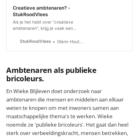
Creatieve ambtenaren? -
StukRoodVlees
Als je het hebt over “creatieve
ambtenaren”, krijg je vaak een
sceptische, verbaasde, kritische of
lacherige reactie. Dergelijke
StukRoodVlees
Glenn Houtgraaf
reacties wijzen erop dat men
ambtenaren in eerste instantie niet
met creativiteit associeert, zo blijkt
ook uit onderzoek naar
Ambtenaren als publieke
stereotypering van ambtenaren.
bricoleurs.
Ambtenaren wo…
En Wieke Blijleven doet onderzoek naar
ambtenaren die mensen en middelen aan elkaar
weten te knopen om met inwoners samen aan
maatschappelijke thema's te werken. Wieke
noemde ze 'publieke bricoleurs'. Het gaat dan heel
sterk over verbeeldingskracht, mensen betrekken,