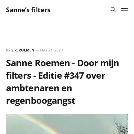
Sanne’s filters
BY
S.R. ROEMEN
—
MAY 21, 2023
Sanne Roemen - Door mijn
filters - Editie #347 over
ambtenaren en
regenboogangst