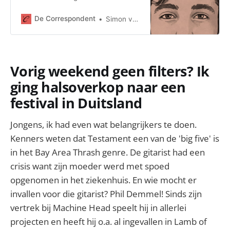
burgers maken kabaal op sociale
media. Maar het grote plaatje laat
De Correspondent
Simon van Teutem
wat anders zien. Of het nou gaat
over feminisme, multiculturalisme,
immigratie, seksualiteit,
wetenschap of abortus:
Vorig weekend geen filters? Ik
Nederlanders worden in razend
tempo progressiever.
ging halsoverkop naar een
festival in Duitsland
Jongens, ik had even wat belangrijkers te doen.
Kenners weten dat Testament een van de 'big five' is
in het Bay Area Thrash genre. De gitarist had een
crisis want zijn moeder werd met spoed
opgenomen in het ziekenhuis. En wie mocht er
invallen voor die gitarist? Phil Demmel! Sinds zijn
vertrek bij Machine Head speelt hij in allerlei
projecten en heeft hij o.a. al ingevallen in Lamb of