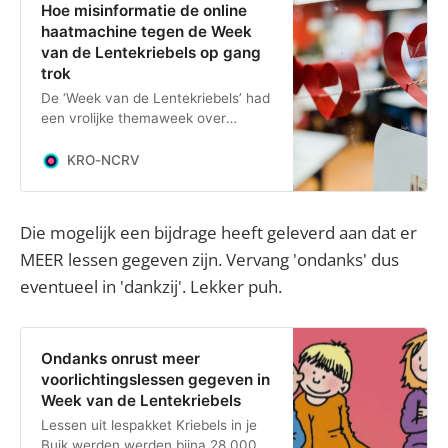
Hoe misinformatie de online
haatmachine tegen de Week
van de Lentekriebels op gang
trok
De ‘Week van de Lentekriebels’ had
een vrolijke themaweek over
relationele en seksuele vorming
voor basisscholieren moeten
KRO-NCRV
worden, maar dat liep anders.
Die mogelijk een bijdrage heeft geleverd aan dat er
MEER lessen gegeven zijn. Vervang 'ondanks' dus
eventueel in 'dankzij'. Lekker puh.
Ondanks onrust meer
voorlichtingslessen gegeven in
Week van de Lentekriebels
Lessen uit lespakket Kriebels in je
Buik werden werden bijna 28.000