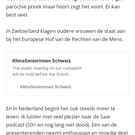
parochie preek maar hoort zegt het voort. Er kan
best veel.
In Zwitserland klagen oudere vrouwen de staat aan
bij het Europese Hof van de Rechten van de Mens.
KlimaSeniorinnen Schweiz
The public hearing on our complaint
will be hold before the Grand
Chamber of the ECtHR in
Strasbourg on March 29, 2023 from
KlimaSeniorinnen Schweiz
9:15 to 11:30. Our legal team,
consisting of Cordelia Bähr, Martin
Looser…
En in Nederland begint het ook steeds meer te
leven. Ik luister met veel plezier naar de Saar
podcast (50+ en nog lang niet dood). Een van de
presenterenden neemt enthousiast en moedig deel