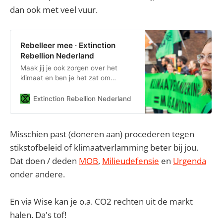
dan ook met veel vuur.
Rebelleer mee · Extinction
Rebellion Nederland
Maak jij je ook zorgen over het
klimaat en ben je het zat om
machteloos toe te kijken? Sluit je
dan aan bij de duizenden mensen
Extinction Rebellion Nederland
die in actie komen via Extinction
Rebellion. Je kan op verschillende
manieren mee doen en iedereen is
Misschien past (doneren aan) procederen tegen
welkom.
stikstofbeleid of klimaatverlamming beter bij jou.
Dat doen / deden
MOB
,
Milieudefensie
en
Urgenda
onder andere.
En via Wise kan je o.a. CO2 rechten uit de markt
halen. Da's tof!