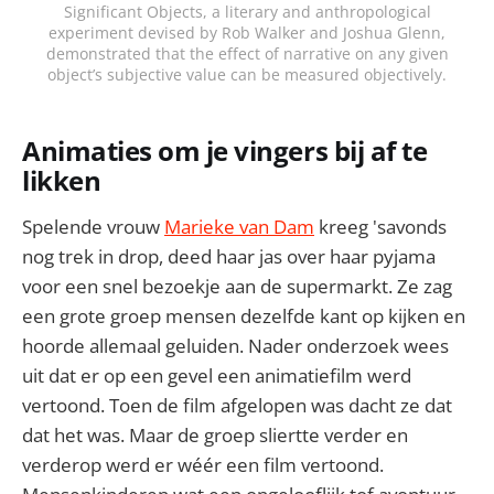
Significant Objects, a literary and anthropological
experiment devised by Rob Walker and Joshua Glenn,
demonstrated that the effect of narrative on any given
object’s subjective value can be measured objectively.
Animaties om je vingers bij af te
likken
Spelende vrouw
Marieke van Dam
kreeg 'savonds
nog trek in drop, deed haar jas over haar pyjama
voor een snel bezoekje aan de supermarkt. Ze zag
een grote groep mensen dezelfde kant op kijken en
hoorde allemaal geluiden. Nader onderzoek wees
uit dat er op een gevel een animatiefilm werd
vertoond. Toen de film afgelopen was dacht ze dat
dat het was. Maar de groep sliertte verder en
verderop werd er wéér een film vertoond.