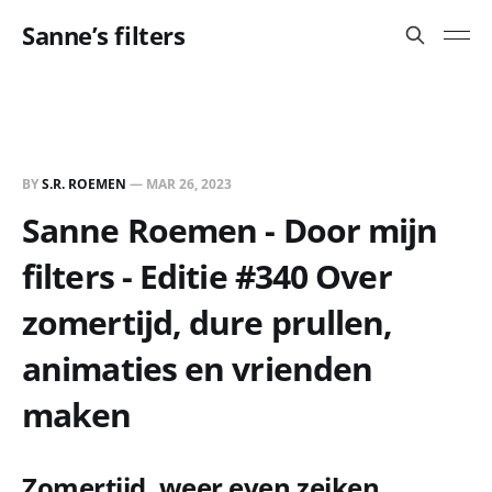
Sanne’s filters
BY
S.R. ROEMEN
—
MAR 26, 2023
Sanne Roemen - Door mijn
filters - Editie #340 Over
zomertijd, dure prullen,
animaties en vrienden
maken
Zomertijd, weer even zeiken