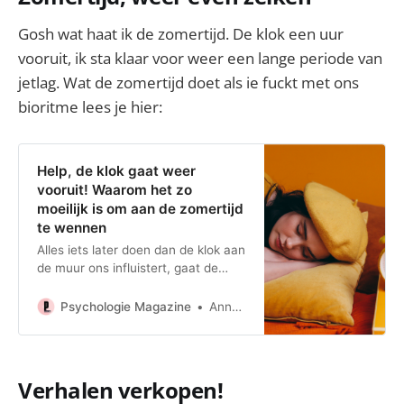
Gosh wat haat ik de zomertijd. De klok een uur
vooruit, ik sta klaar voor weer een lange periode van
jetlag. Wat de zomertijd doet als ie fuckt met ons
bioritme lees je hier:
Help, de klok gaat weer
vooruit! Waarom het zo
moeilijk is om aan de zomertijd
te wennen
Alles iets later doen dan de klok aan
de muur ons influistert, gaat de
meeste mensen nou eenmaal
makkelijker af dan alles een vol uur
Psychologie Magazine
Anne Pek
eerder doen.
Verhalen verkopen!