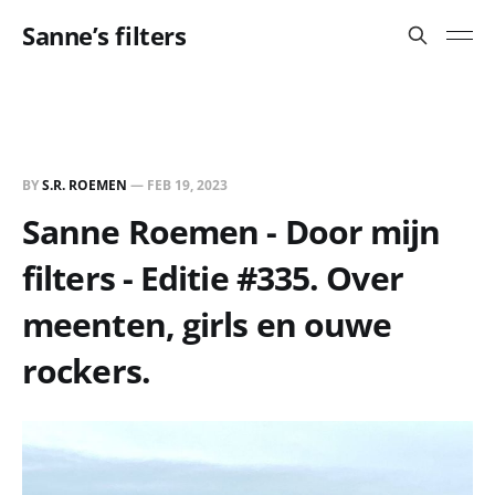
Sanne’s filters
BY
S.R. ROEMEN
—
FEB 19, 2023
Sanne Roemen - Door mijn
filters - Editie #335. Over
meenten, girls en ouwe
rockers.