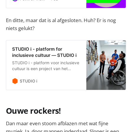
perspectief in de Nederlandse kunst
en cultuur.
En ditte, maar dat is al afgesloten. Huh? Er is nog
niets gelukt?
STUDIO i - platform for
inclusieve cultuur — STUDIO i
STUDIO i - platform voor inclusieve
cultuur is een project van het
Stedelijk Museum Amsterdam en
het Van Abbemuseum in Eindhoven.
STUDIO i
Ouwe rockers!
Dan maar even stoom afblazen met wat fijne
muziek. Ja, door mannen inderdaad. Sloper is een