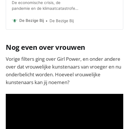
De economische crisis, de
pandemie en de klimaatcatastrofe
hebben een deuk geslagen in ons
(neoliberale) zelfbeeld als
De Bezige Bij
De Bezige Bij
autonome individuen. Overal klinkt
de roep om meer
‘gemeenschapszin’. Maar wat
verbindt ons eigenlijk? Die vraag
Nog even over vrouwen
wordt meestal beantwoord in
termen van ‘normen en waarden’ of
Vorige filters ging over Girl Power, en onder andere
’natio…
over dat vrouwelijke kunstenaars van vroeger en nu
onderbelicht worden. Hoeveel vrouwelijke
kunstenaars kan jij noemen?