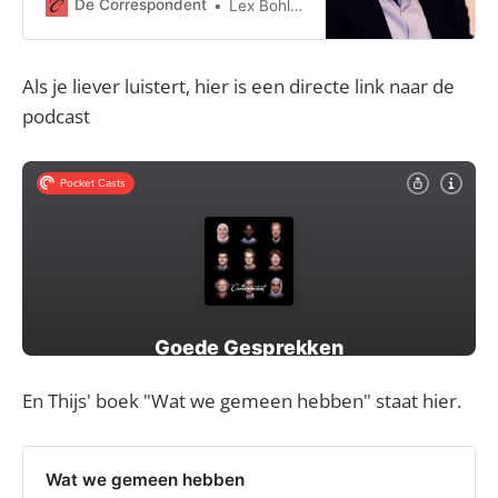
maar genoeg overbleef voor de
De Correspondent
Lex Bohlmeijer
ander. Inmiddels is alles koopwaar
of eigendom: energie, wonen, eten,
vervoer... Maar, denkt filosoof Thijs
Als je liever luistert, hier is een directe link naar de
Lijster, we kunnen weer leren delen.
podcast
En Thijs' boek "Wat we gemeen hebben" staat hier.
Wat we gemeen hebben