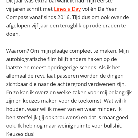
Dit jaar was extra bal want ik had mijn eerste
vijfjaren schrift met
Lines a Day
vol én De Year
Compass vanaf sinds 2016. Tijd dus om ook over de
afgelopen vijf jaar een terugblik op rode draden te
doen.
Waarom? Om mijn plaatje compleet te maken. Mijn
autobiografische film blijft anders haken op de
laatste en meest opdringerige scenes. Als ik het
allemaal de revu laat passeren worden de dingen
zichtbaar die naar de achtergrond verdwenen zijn.
En zo kan ik overzien welke zaken voor mij belangrijk
zijn en keuzes maken voor de toekomst. Wat wil ik
houden, waar wil ik meer van en waar minder. Ik
ben sterfelijk (jij ook trouwens) en dat is maar goed
ook. Ik heb nog maar weinig ruimte voor bullshit.
Keuzes dus!