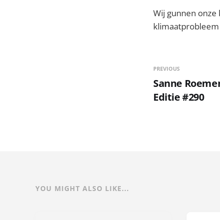
Wij gunnen onze 
klimaatprobleem 
PREVIOUS
Sanne Roemen -
Editie #290
YOU MIGHT ALSO LIKE...