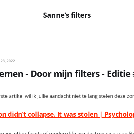
Sanne’s filters
 23, 2022
men - Door mijn filters - Editie
rste artikel wil ik jullie aandacht niet te lang stelen deze zo
n didn’t collapse. It was stolen | Psycholo
many other facets of modern life are destroying our abilit