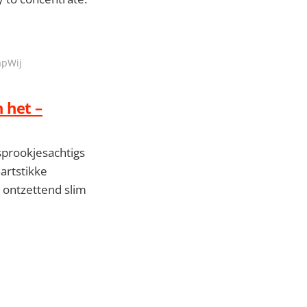
apWij
 het –
sprookjesachtigs
artstikke
k ontzettend slim