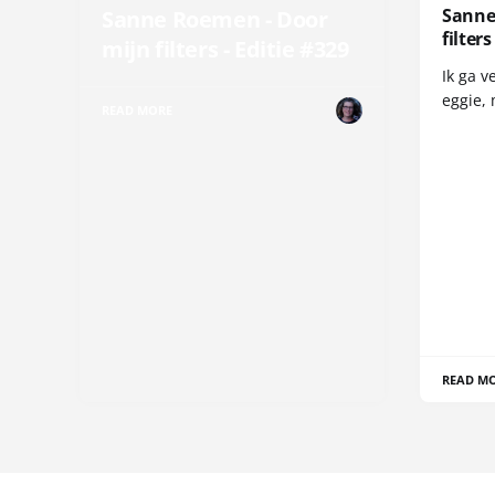
Sanne
Sanne Roemen - Door
filters
mijn filters - Editie #329
Ik ga v
eggie, 
READ MORE
READ M