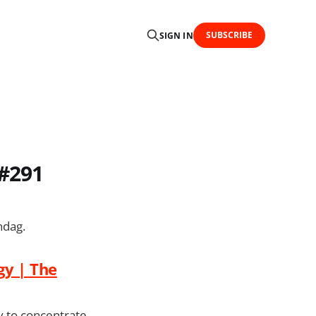
SUBSCRIBE
SIGN IN
 #291
ndag.
gy | The
y to concentrate.