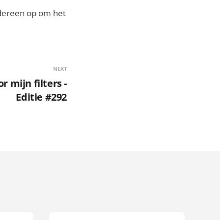
edereen op om het
NEXT
 mijn filters -
Editie #292