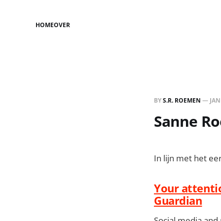
HOME
OVER
BY
S.R. ROEMEN
—
JAN
Sanne Roe
In lijn met het ee
Your attentio
Guardian
Social media and 