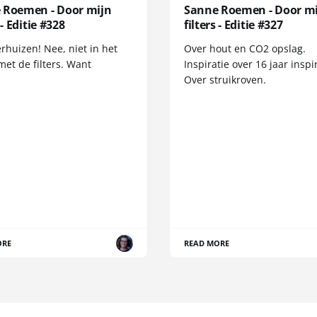
 Roemen - Door mijn
Sanne Roemen - Door m
 - Editie #328
filters - Editie #327
erhuizen! Nee, niet in het
Over hout en CO2 opslag.
met de filters. Want
Inspiratie over 16 jaar inspir
Over struikroven.
ORE
READ MORE