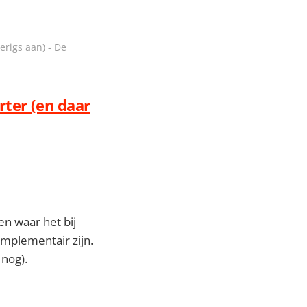
erigs aan) - De
rter (en daar
en waar het bij
mplementair zijn.
 nog).