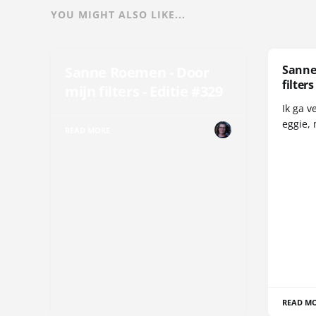
YOU MIGHT ALSO LIKE...
Sanne
Sanne Roemen - Door
filters
mijn filters - Editie #329
Ik ga v
eggie, 
READ MORE
READ M