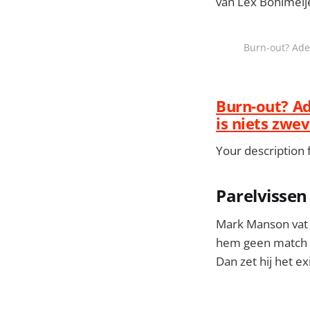
van Lex Bohlmeije
Burn-out? Adem
Burn-out? Ad
is niets zwe
Your description fo
Parelvissen 
Mark Manson vat h
hem geen match i
Dan zet hij het e