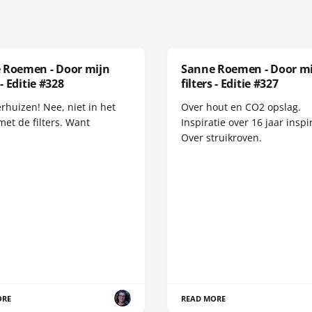
 Roemen - Door mijn
Sanne Roemen - Door m
 - Editie #328
filters - Editie #327
erhuizen! Nee, niet in het
Over hout en CO2 opslag.
met de filters. Want
Inspiratie over 16 jaar inspir
Over struikroven.
ORE
READ MORE