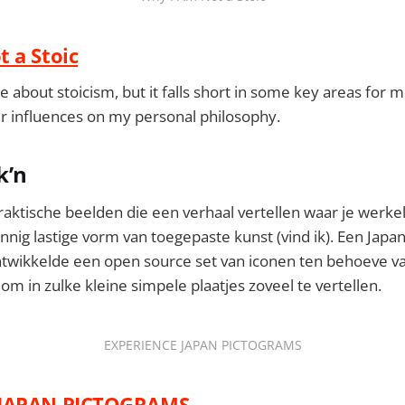
 a Stoic
ike about stoicism, but it falls short in some key areas for
er influences on my personal philosophy.
k’n
ktische beelden die een verhaal vertellen waar je werkeli
nnig lastige vorm van toegepaste kunst (vind ik). Een Japa
twikkelde een open source set van iconen ten behoeve va
om in zulke kleine simpele plaatjes zoveel te vertellen.
EXPERIENCE JAPAN PICTOGRAMS
 JAPAN PICTOGRAMS