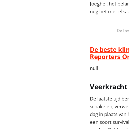
Joeghei, het bela
nog het met elkaa
De bes
De beste klim
Reporters O
null
Veerkracht 
De laatste tijd b
schakelen, verwe
dag in plaats van
een soort surviva