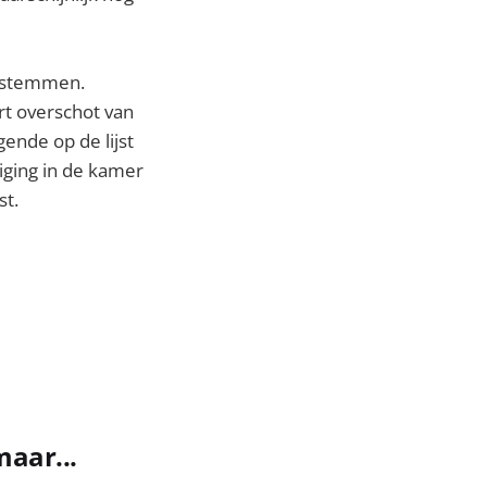
e stemmen.
rt overschot van
ende op de lijst
iging in de kamer
st.
maar...