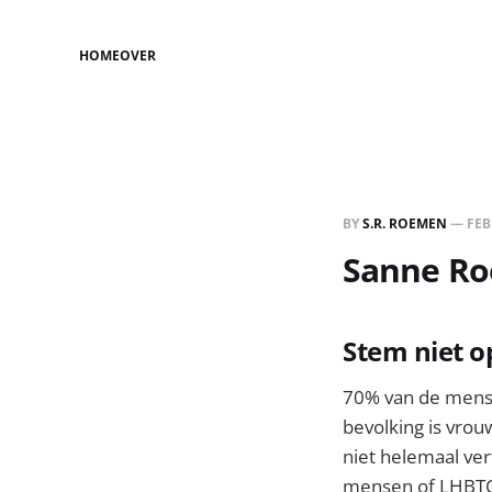
HOME
OVER
BY
S.R. ROEMEN
—
FEB
Sanne Roe
Stem niet o
70% van de mense
bevolking is vrou
niet helemaal ve
mensen of LHBTQI-