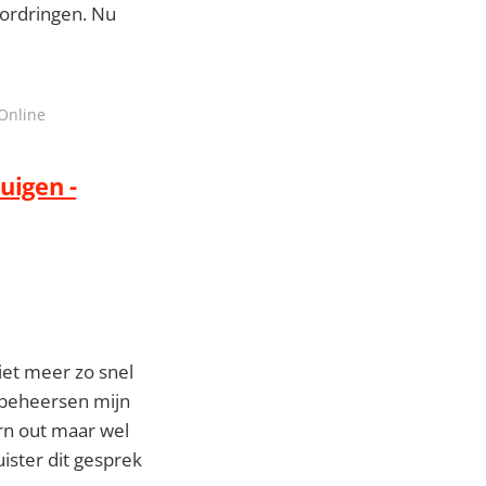
oordringen. Nu
 Online
uigen -
niet meer zo snel
 beheersen mijn
urn out maar wel
uister dit gesprek