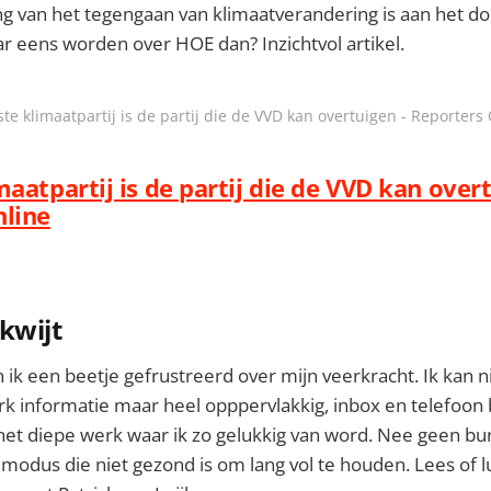
ng van het tegengaan van klimaatverandering is aan het d
r eens worden over HOE dan? Inzichtvol artikel.
te klimaatpartij is de partij die de VVD kan overtuigen - Reporters
aatpartij is de partij die de VVD kan overt
nline
kwijt
en ik een beetje gefrustreerd over mijn veerkracht. Ik kan 
rk informatie maar heel opppervlakkig, inbox en telefoon
 het diepe werk waar ik zo gelukkig van word. Nee geen b
lmodus die niet gezond is om lang vol te houden. Lees of l