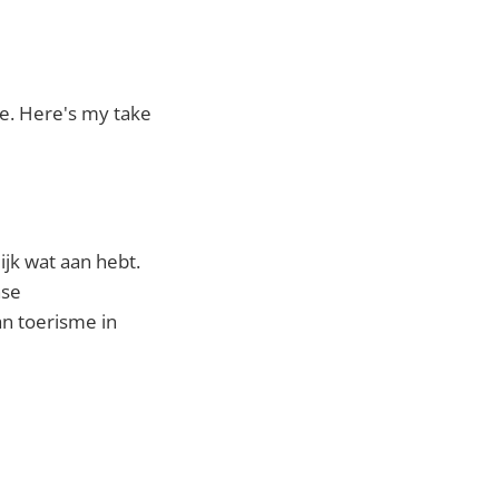
 me. Here's my take
jk wat aan hebt.
nse
n toerisme in