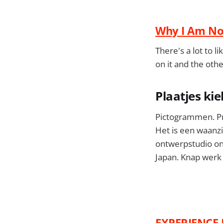
Why I Am Not
There's a lot to l
on it and the oth
Plaatjes kie
Pictogrammen. Pra
Het is een waanzi
ontwerpstudio on
Japan. Knap werk 
EXPERIENCE