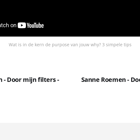
Wat is in de kern de purpose van jouw why? 3 simpele tips
 Door mijn filters -
Sanne Roemen - Door