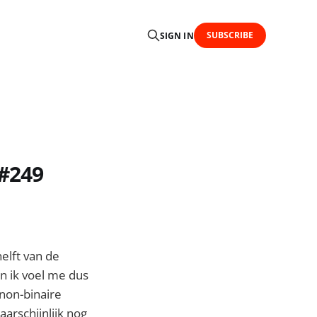
SUBSCRIBE
SIGN IN
 #249
elft van de
n ik voel me dus
non-binaire
arschijnlijk nog