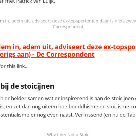
r met Patrick van Luijk.
 in, adem uit, adviseert deze ex-topsporter (en daar is niets zwev
Correspondent
em in, adem uit, adviseert deze ex-topspo
verigs aan) - De Correspondent
r this link...
bij de stoicijnen
ier helder samen wat er inspirerend is aan de stoicijnen 
s, en zet dan nog uiteen hoe boeddhisme en stoicisme co
xistentialisme er nog even naast. Verfrissend (en nu de Tao
Why I Am Not a Stoic