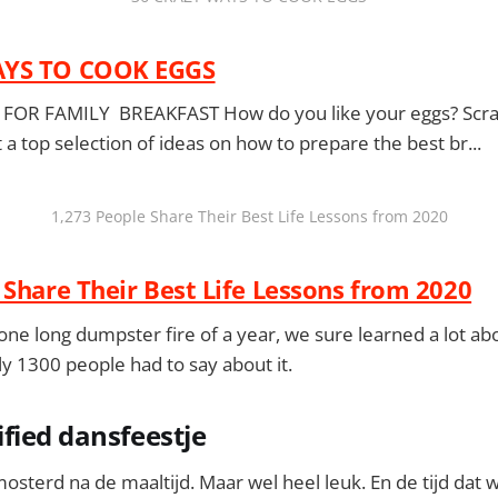
AYS TO COOK EGGS
 FOR FAMILY BREAKFAST How do you like your eggs? Scr
 a top selection of ideas on how to prepare the best br...
1,273 People Share Their Best Life Lessons from 2020
 Share Their Best Life Lessons from 2020
one long dumpster fire of a year, we sure learned a lot ab
y 1300 people had to say about it.
fied dansfeestje
mosterd na de maaltijd. Maar wel heel leuk. En de tijd dat 