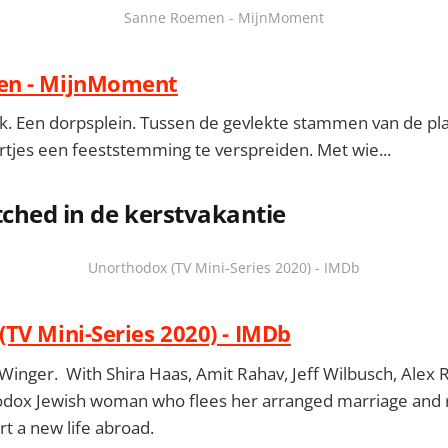
Sanne Roemen - MijnMoment
en - MijnMoment
ijk. Een dorpsplein. Tussen de gevlekte stammen van de p
tjes een feeststemming te verspreiden. Met wie...
ched in de kerstvakantie
Unorthodox (TV Mini-Series 2020) - IMDb
TV Mini-Series 2020) - IMDb
inger. With Shira Haas, Amit Rahav, Jeff Wilbusch, Alex Re
odox Jewish woman who flees her arranged marriage and r
t a new life abroad.