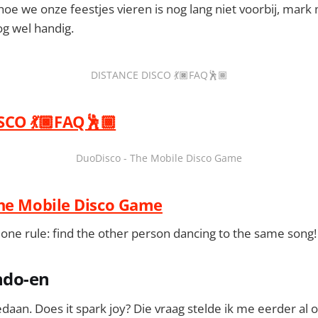
oe we onze feestjes vieren is nog lang niet voorbij, mark 
og wel handig.
DISTANCE DISCO 💃🏿FAQ🕺🏾
SCO 💃🏿FAQ🕺🏾
DuoDisco - The Mobile Disco Game
The Mobile Disco Game
one rule: find the other person dancing to the same song!
ndo-en
daan. Does it spark joy? Die vraag stelde ik me eerder al 