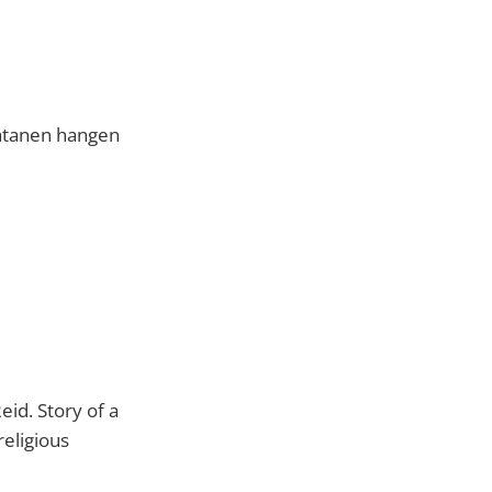
latanen hangen
id. Story of a
eligious