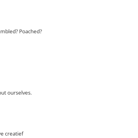
ambled? Poached?
out ourselves.
we creatief