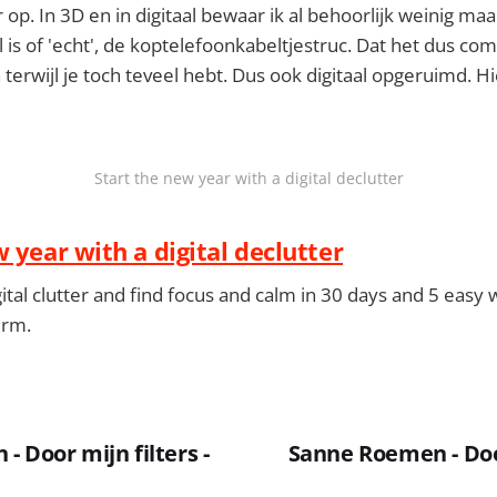
op. In 3D en in digitaal bewaar ik al behoorlijk weinig maa
l is of 'echt', de koptelefoonkabeltjestruc. Dat het dus com
 terwijl je toch teveel hebt. Dus ook digitaal opgeruimd. H
Start the new year with a digital declutter
 year with a digital declutter
gital clutter and find focus and calm in 30 days and 5 easy
erm.
 Door mijn filters -
Sanne Roemen - Door