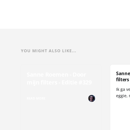
YOU MIGHT ALSO LIKE...
Sanne
Sanne Roemen - Door
filters
mijn filters - Editie #329
Ik ga v
eggie, 
READ MORE