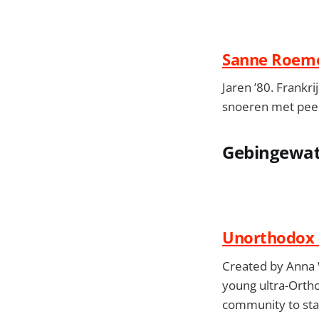
Sanne Roem
Jaren ’80. Frankr
snoeren met peer
Gebingewat
Unorthodox (
Created by Anna W
young ultra-Orth
community to star