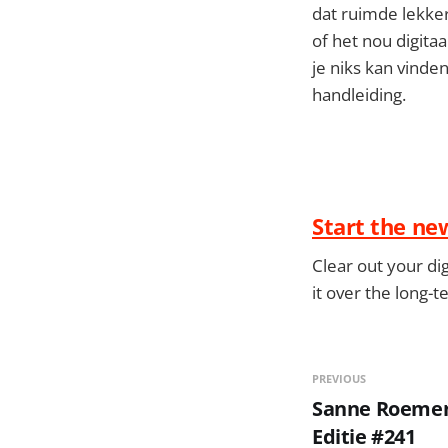
dat ruimde lekker 
of het nou digitaa
je niks kan vinden
handleiding.
Start the new
Clear out your di
it over the long-t
PREVIOUS
Sanne Roemen -
Editie #241