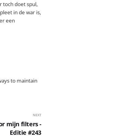
r toch doet spul,
pleet in de war is,
ier een
 ways to maintain
NEXT
 mijn filters -
Editie #243