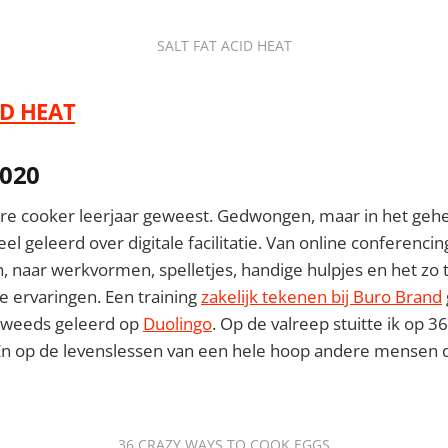
SALT FAT ACID HEAT
ID HEAT
2020
ure cooker leerjaar geweest. Gedwongen, maar in het gehe
el geleerd over digitale facilitatie. Van online conferencin
n, naar werkvormen, spelletjes, handige hulpjes en het zo 
e ervaringen. Een training
zakelijk tekenen bij Buro Brand
Zweeds geleerd op
Duolingo
. Op de valreep stuitte ik op 
 En op de levenslessen van een hele hoop andere mensen d
36 CRAZY WAYS TO COOK EGGS