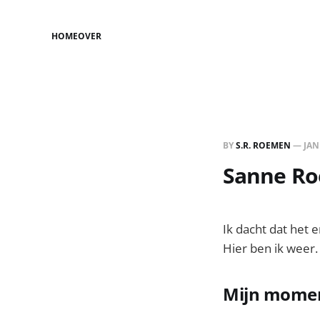
HOME
OVER
BY
S.R. ROEMEN
—
JAN
Sanne Roe
Ik dacht dat het 
Hier ben ik weer
Mijn momen