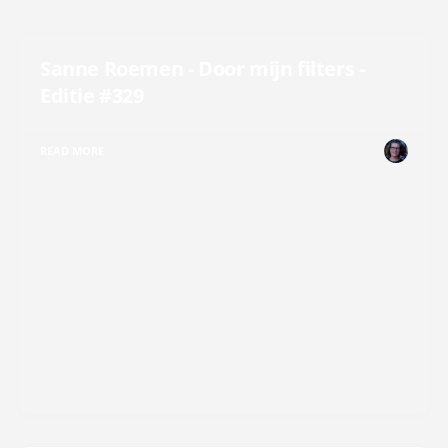
Sanne Roemen - Door mijn filters -
Editie #329
READ MORE