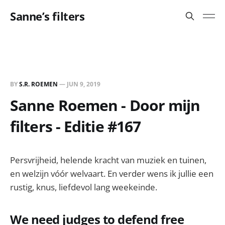
Sanne’s filters
BY
S.R. ROEMEN
—
JUN 9, 2019
Sanne Roemen - Door mijn
filters - Editie #167
Persvrijheid, helende kracht van muziek en tuinen,
en welzijn vóór welvaart. En verder wens ik jullie een
rustig, knus, liefdevol lang weekeinde.
We need judges to defend free