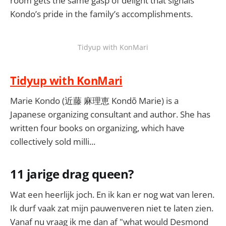
room gets the same gasp of delight that signals
Kondo’s pride in the family’s accomplishments.
Tidyup with KonMari
Tidyup with KonMari
Marie Kondo (近藤 麻理恵 Kondō Marie) is a
Japanese organizing consultant and author. She has
written four books on organizing, which have
collectively sold milli...
11 jarige drag queen?
Wat een heerlijk joch. En ik kan er nog wat van leren.
Ik durf vaak zat mijn pauwenveren niet te laten zien.
Vanaf nu vraag ik me dan af "what would Desmond