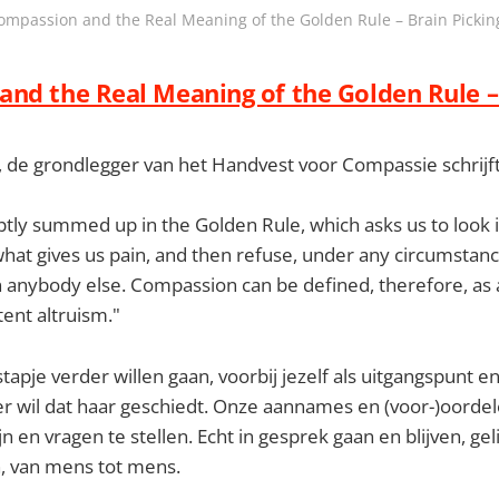
ompassion and the Real Meaning of the Golden Rule – Brain Pickin
nd the Real Meaning of the Golden Rule –
 de grondlegger van het Handvest voor Compassie schrijft
tly summed up in the Golden Rule, which asks us to look 
what gives us pain, and then refuse, under any circumstan
 on anybody else. Compassion can be defined, therefore, as 
tent altruism."
stapje verder willen gaan, voorbij jezelf als uitgangspunt 
er wil dat haar geschiedt. Onze aannames en (voor-)oorde
jn en vragen te stellen. Echt in gesprek gaan en blijven, ge
n, van mens tot mens.