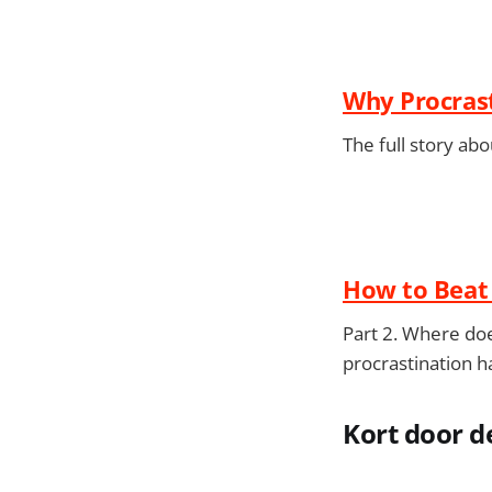
Why Procrast
The full story abo
How to Beat 
Part 2. Where do
procrastination h
Kort door d