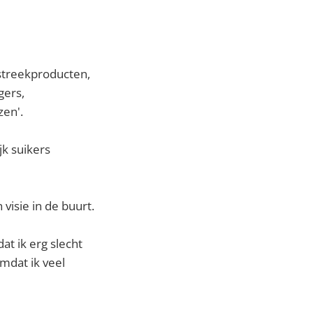
 streekproducten,
gers,
zen'.
jk suikers
visie in de buurt.
at ik erg slecht
Omdat ik veel