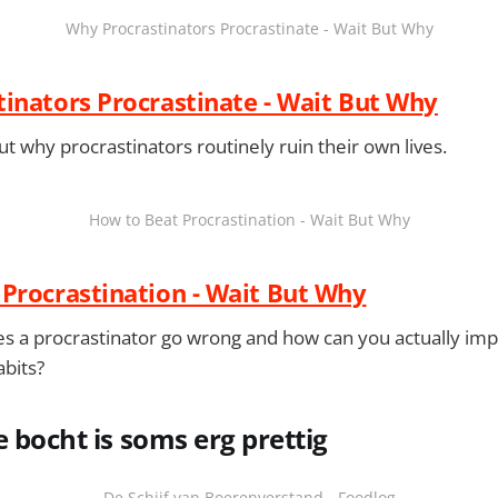
Why Procrastinators Procrastinate - Wait But Why
inators Procrastinate - Wait But Why
ut why procrastinators routinely ruin their own lives.
How to Beat Procrastination - Wait But Why
Procrastination - Wait But Why
es a procrastinator go wrong and how can you actually im
abits?
e bocht is soms erg prettig
De Schijf van Boerenverstand - Foodlog