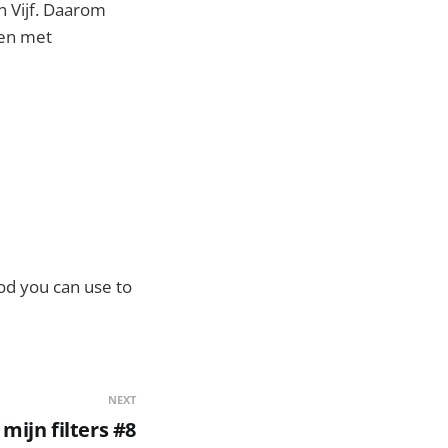
n Vijf. Daarom
 en met
od you can use to
NEXT
ijn filters #8