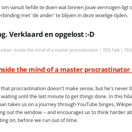
 om vanuit liefde te doen wat binnen jouw vermogen ligt 
rbinding met 'de ander' te blijven in deze woelige tijden.
ag. Verklaard en opgelost :-D
Urban: Inside the mind of a master procrastinator | TED Talk | TE
nside the mind of a master procrastinator 
hat procrastination doesn't make sense, but he's never b
 waiting until the last minute to get things done. In this hil
Urban takes us on a journey through YouTube binges, Wikipe
ing out the window -- and encourages us to think harder a
ating on, before we run out of time.