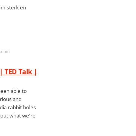
om sterk en
D.com
| TED Talk |
een able to
arious and
dia rabbit holes
bout what we're