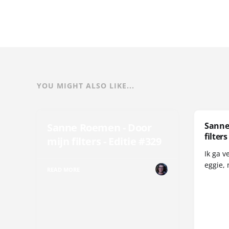
YOU MIGHT ALSO LIKE...
Sanne
Sanne Roemen - Door
filters
mijn filters - Editie #329
Ik ga v
eggie, 
READ MORE