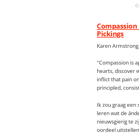
C
Compassion a
Pickings
Karen Armstrong,
"Compassion is ap
hearts, discover 
inflict that pain
principled, consis
Ik zou graag een 
leren wat de ánd
nieuwsgierig te zi
oordeel uitstelle