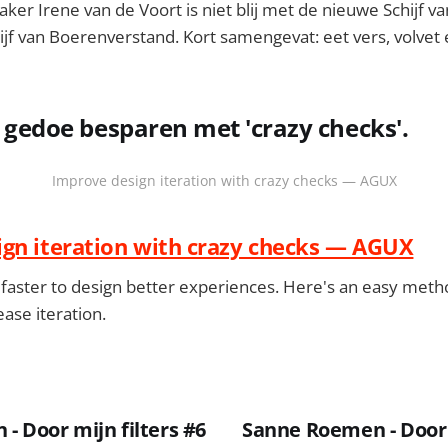
ker Irene van de Voort is niet blij met de nieuwe Schijf va
jf van Boerenverstand. Kort samengevat: eet vers, volvet
en gedoe besparen met 'crazy checks'.
Improve design iteration with crazy checks — AGUX
gn iteration with crazy checks — AGUX
faster to design better experiences. Here's an easy meth
ase iteration.
- Door mijn filters #6
Sanne Roemen - Door m