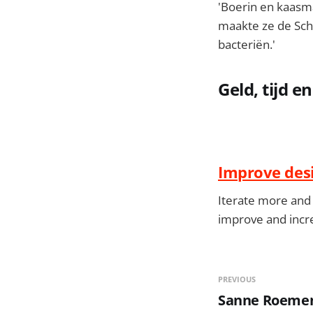
'Boerin en kaasma
maakte ze de Schi
bacteriën.'
Geld, tijd 
Improve desi
Iterate more and 
improve and incre
PREVIOUS
Sanne Roemen 