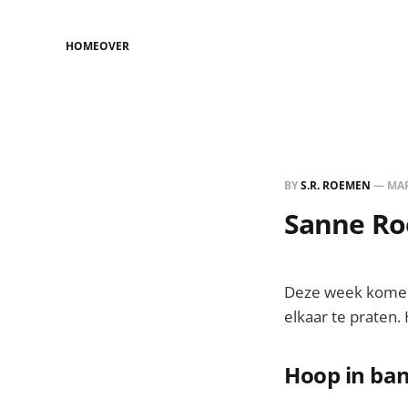
HOME
OVER
BY
S.R. ROEMEN
—
MAR
Sanne Roe
Deze week komen m
elkaar te praten.
Hoop in ba