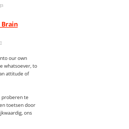
gs
 Brain
:
into our own
ce whatsoever, to
an attitude of
en proberen te
len toetsen door
lijkwaardig, ons