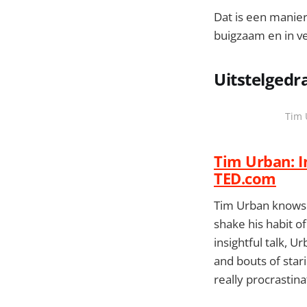
Dat is een manier
buigzaam en in ve
Uitstelgedr
Tim 
Tim Urban: I
TED.com
Tim Urban knows t
shake his habit of
insightful talk, 
and bouts of star
really procrastin