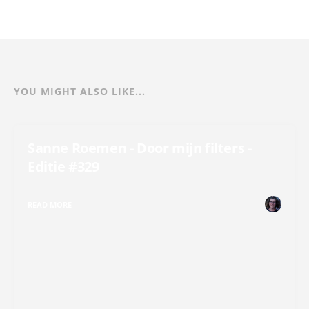
YOU MIGHT ALSO LIKE...
Sanne Roemen - Door mijn filters -
Editie #329
READ MORE