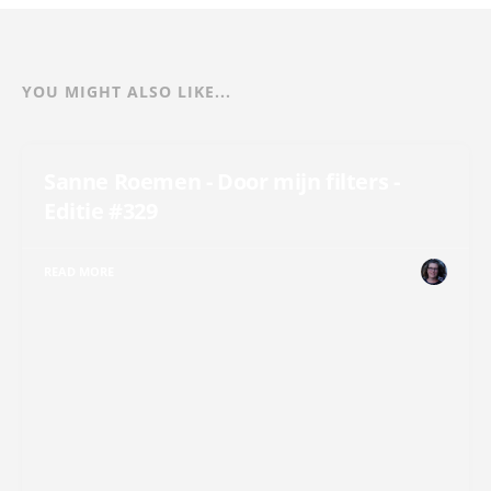
YOU MIGHT ALSO LIKE...
Sanne Roemen - Door mijn filters -
Editie #329
READ MORE