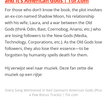
and It’s American Gods | Tor.com
For those who don’t know the book, the plot involves
an ex-con named Shadow Moon, his relationship
with his wife, Laura, and a war between the Old
Gods (think Odin, Bast, Czernobog, Anansi, etc.) who
are losing followers to the New Gods (Media,
Technology, Corporations, etc.). As the Old Gods lose
followers, they also lose their essence—to be
forgotten by humanity spells death for them.
Hij verwijst veel naar muziek. Deze fan zette die
muziek op een rijtje:
Every Song Mentioned in Neil Gaiman’s American Gods (Plus
a Few Bonus Tracks) | Tor.com