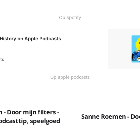
Op Spotify
f History on Apple Podcasts
ts
Op apple podcasts
 Door mijn filters -
Sanne Roemen - Door
Podcasttip, speelgoed