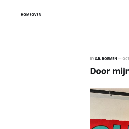
HOME
OVER
BY
S.R. ROEMEN
—
OCT
Door mijn