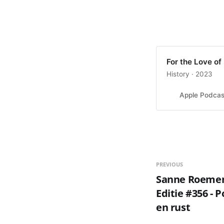
‎For the Love o
‎History · 2023
Apple Podcas
PREVIOUS
Sanne Roemen -
Editie #356 - 
en rust