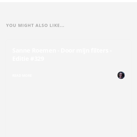
YOU MIGHT ALSO LIKE...
Sanne Roemen - Door mijn filters -
Editie #329
READ MORE