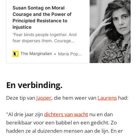
Susan Sontag on Moral
Courage and the Power of
Principled Resistance to
Injustice
“Fear binds people together. And
fear disperses them. Courage
inspires communities: the courage
of an example — for courage is as
The Marginalian
Maria Popova
contagious as fear.”
En verbinding.
Deze tip van
Jasper
, die hem weer van
Laurens
had:
"Al drie jaar zijn
dichters van wacht
nu en dan
bereikbaar voor een babbel en een gedicht. Zo
hadden ze al duizenden mensen aan de lijn. En er