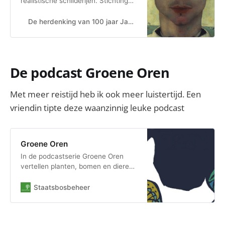
realistische schilderijen. Stichting
100 jaar Jan Mankes organiseert
exposities, lezingen, workshops en
De herdenking van 100 jaar Jan Mankes | Stichting 100 jaar Jan Mankes
geeft boeken uit.
De podcast Groene Oren
Met meer reistijd heb ik ook meer luistertijd. Een
vriendin tipte deze waanzinnig leuke podcast
Groene Oren
In de podcastserie Groene Oren
vertellen planten, bomen en dieren
zélf hun verhaal: wie zijn ze, hoe
ziet hun dagelijks leven er uit en
Staatsbosbeheer
hoe is het om vanuit hun
perspectief de wereld te ervaren?