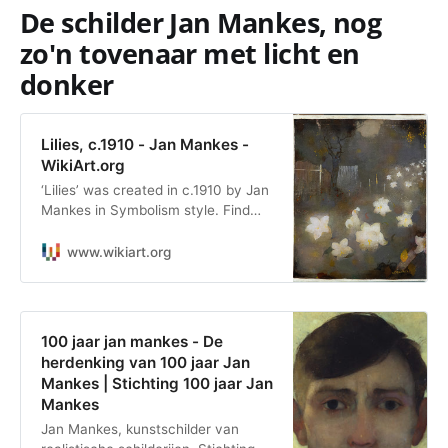
De schilder Jan Mankes, nog
zo'n tovenaar met licht en
donker
Lilies, c.1910 - Jan Mankes -
WikiArt.org
‘Lilies’ was created in c.1910 by Jan
Mankes in Symbolism style. Find
more prominent pieces of flower
painting at Wikiart.org – best visual
www.wikiart.org
art database.
100 jaar jan mankes - De
herdenking van 100 jaar Jan
Mankes | Stichting 100 jaar Jan
Mankes
Jan Mankes, kunstschilder van