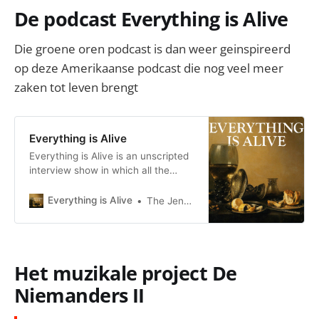
De podcast Everything is Alive
Die groene oren podcast is dan weer geinspireerd
op deze Amerikaanse podcast die nog veel meer
zaken tot leven brengt
Everything is Alive
Everything is Alive is an unscripted
interview show in which all the
subjects are inanimate objects. In
each episode, a different thing tells
Everything is Alive
The Jennifer Mills News
us its life story--and everything it
says is true.
Het muzikale project De
Niemanders II