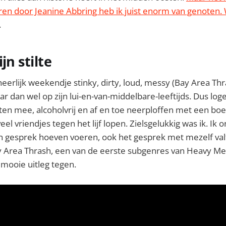
ren door Jeanine Abbring heb ik juist enorm van genoten.
.
jn stilte
eerlijk weekendje stinky, dirty, loud, messy (Bay Area Thr
ar dan wel op zijn lui-en-van-middelbare-leeftijds. Dus log
eten mee, alcoholvrij en af en toe neerploffen met een boe
eel vriendjes tegen het lijf lopen. Zielsgelukkig was ik. Ik
een gesprek hoeven voeren, ook het gesprek met mezelf valt 
 Area Thrash, een van de eerste subgenres van Heavy Meta
mooie uitleg tegen.