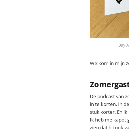
Bay A
Welkom in mijn 
Zomergast
De podcast van z
in te korten. In
stuk korter. En ik
Ik heb me kapot g
zien dat hij ook v