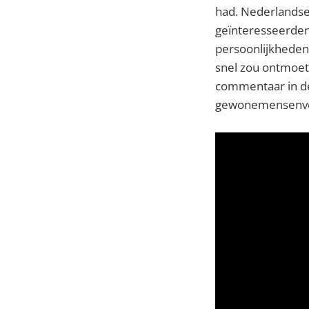
had. Nederlandse
geïnteresseerden
persoonlijkheden,
snel zou ontmoete
commentaar in 
gewonemensenvert