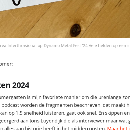
rea Interthrasional op Dynamo Metal Fest '24 Vele helden op een s
zomer:
en 2024
omergasten is mijn favoriete manier om die urenlange z
 de podcast worden de fragmenten beschreven, dat maakt h
 kan op 1,5 snelheid luisteren, gaat ook snel. En skippen e
eergerd aan Joris Luyendijk die als interviewer maar wat 
an alles aan historie heeft in het midden oosten.
Maar het 