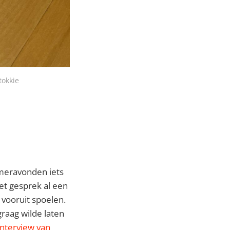
tokkie
omeravonden iets
et gesprek al een
n vooruit spoelen.
graag wilde laten
interview van